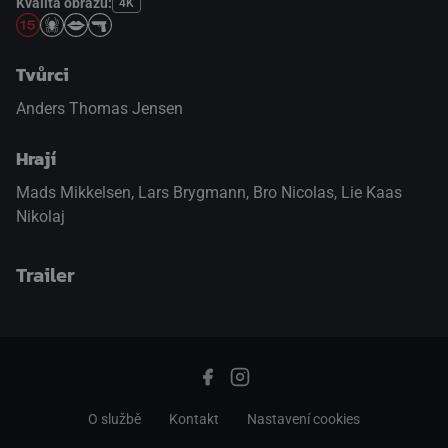
Kvalita obrazu:
4K
Tvůrci
Anders Thomas Jensen
Hrají
Mads Mikkelsen
,
Lars Brygmann
,
Bro Nicolas
,
Lie Kaas
Nikolaj
Trailer
přepnout na HTML5 přehrávač
.
O službě
Kontakt
Nastavení cookies