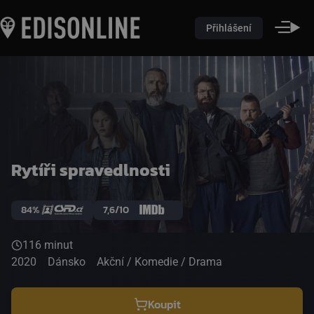
Přihlášení
Rytíři spravedlnosti
84%
7,6/10
116 minut
2020
Dánsko
Akční / Komedie / Drama
Koupit