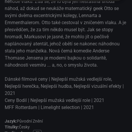
nehodě vlaku. Zdá se, že to byla jen nešťastná shoda
náhod, až dokud se neukáže matematický geek Otto se
svými dvěma excentrickými kolegy, Lennarta a
Emmenthalerom. Otto také cestoval v zničeném vlaku. A je
přesvědčen, že za tím někdo musel být. Jak se stopy
hromadí, Markusovi je jasné, že mohlo jít o pečlivě
naplánovaný atentát, jehož obětí se nakonec náhodnou
stala jeho manželka. Nová černá komedie Anderse
Thomase Jensena je moderní bajkou o solidaritě,
náhodnosti vesmíru ... a, no, o smyslu života.
Dánské filmové ceny | Nejlepší mužská vedlejší role,
Nejlepší herečka, Nejlepší hudba, Nejlepší vizuální efekty |
2021
Ceny Bodil | Nejlepší mužská vedlejší role | 2021
MFF Rotterdam | Limelight selection | 2021
Jazyk:
Původní Znění
Titulky:
Česky