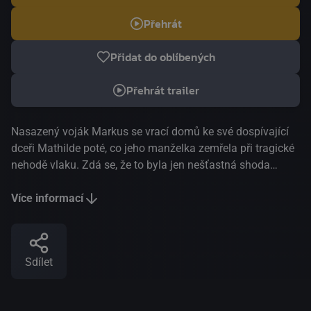
Přehrát
Přidat do oblíbených
Přehrát trailer
Nasazený voják Markus se vrací domů ke své dospívající
dceři Mathilde poté, co jeho manželka zemřela při tragické
nehodě vlaku. Zdá se, že to byla jen nešťastná shoda
náhod, až dokud se neukáže matematický geek Otto se
svými dvěma excentrickými kolegy, Lennarta a
Více informací
Emmenthalerom. Otto také cestoval v zničeném vlaku. A je
přesvědčen, že za tím někdo musel být. Jak se stopy
hromadí, Markusovi je jasné, že mohlo jít o pečlivě
Sdílet
naplánovaný atentát, jehož obětí se nakonec náhodnou
stala jeho manželka. Nová černá komedie Anderse
Thomase Jensena je moderní bajkou o solidaritě,