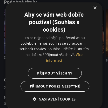
Podobné tituly
náhodnosti vesmíru ... a, no, o smyslu života. Dánské
×
filmové ceny | Nejlepší mužská vedlejší role, Nejlepší
herečka, Nejlepší hudba, Nejlepší vizuální efekty | 2021
Aby se vám web dobře
Ceny Bodil | Nejlepší mužská vedlejší role | 2021 MFF
používal (Souhlas s
Rotterdam | Limelight selection | 2021
cookies)
Pro co nejpohodlnější používání webu
potřebujeme váš souhlas se zpracováním
souborů cookies. Souhlas udělíte kliknutím
Více
na tlačítko "Přijmout všechny".
Dealer
Dealer II
Dealer III
informací
B
PŘIJMOUT VŠECHNY
O pořadu
PŘIJMOUT POUZE NEZBYTNÉ
2020
Dánsko
Akční / Komedie / Drama
Nasazený voják Markus se vrací domů ke své dospívající
NASTAVENÍ COOKIES
dceři Mathilde poté, co jeho manželka zemřela při tragické