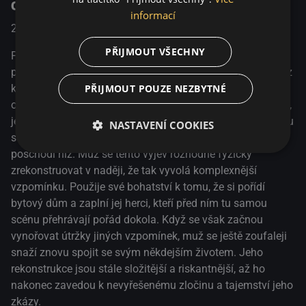
O pořadu
vynořovat útržky jiných vzpomínek, muž se ještě zoufaleji
informací
snaží znovu spojit se svým někdejším životem. Jeho
2015
Německo / Velká Británie
Drama
rekonstrukce jsou stále složitější a riskantnější, až ho
PŘIJMOUT VŠECHNY
nakonec zavedou k nevyřešenému zločinu a tajemství jeho
Poté, co je při děsivé nehodě zasažen padajícím
zkázy.
předmětem, se bezejmenný muž (Tom Sturridge) probudí z
PŘIJMOUT POUZE NEZBYTNÉ
kómatu s osmi a půl miliony liber, které dostal jako
odškodné, a také se ztrátou paměti. Jediné, co si vybavuje,
je útržkovitý obrázek malého chlapce, který stojí na vrcholu
NASTAVENÍ COOKIES
schodiště ve starém domě a natahuje ruku ke staré paní o
poschodí níž. Muž se tento výjev rozhodne fyzicky
zrekonstruovat v naději, že tak vyvolá komplexnější
vzpomínku. Použije své bohatství k tomu, že si pořídí
bytový dům a zaplní jej herci, kteří před ním tu samou
scénu přehrávají pořád dokola. Když se však začnou
vynořovat útržky jiných vzpomínek, muž se ještě zoufaleji
snaží znovu spojit se svým někdejším životem. Jeho
rekonstrukce jsou stále složitější a riskantnější, až ho
nakonec zavedou k nevyřešenému zločinu a tajemství jeho
zkázy.