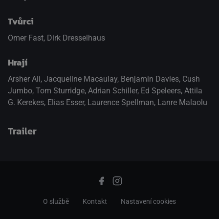
Tvůrci
Omer Fast, Dirk Dresselhaus
Hrají
Arsher Ali
,
Jacqueline Macaulay
,
Benjamin Davies
,
Cush
Jumbo
,
Tom Sturridge
,
Adrian Schiller
,
Ed Speleers
,
Attila
G. Kerekes
,
Elias Esser
,
Laurence Spellman
,
Lanre Malaolu
Trailer
přepnout na HTML5 přehrávač
.
O službě
Kontakt
Nastavení cookies