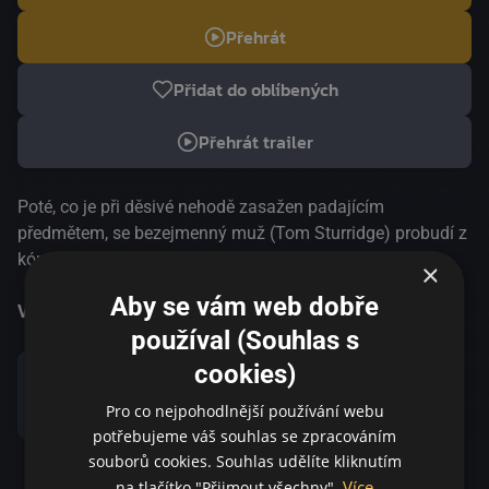
Přehrát
Přidat do oblíbených
Přehrát trailer
Poté, co je při děsivé nehodě zasažen padajícím
předmětem, se bezejmenný muž (Tom Sturridge) probudí z
kómatu s osmi a půl miliony liber, které dostal jako
×
odškodné, a také se ztrátou paměti. Jediné, co si vybavuje,
Aby se vám web dobře
je útržkovitý obrázek malého chlapce, který stojí na vrcholu
Více informací
používal (Souhlas s
schodiště ve starém domě a natahuje ruku ke staré paní o
poschodí níž. Muž se tento výjev rozhodne fyzicky
cookies)
zrekonstruovat v naději, že tak vyvolá komplexnější
Pro co nejpohodlnější používání webu
Sdílet
vzpomínku. Použije své bohatství k tomu, že si pořídí
potřebujeme váš souhlas se zpracováním
bytový dům a zaplní jej herci, kteří před ním tu samou
souborů cookies. Souhlas udělíte kliknutím
scénu přehrávají pořád dokola. Když se však začnou
Více
na tlačítko "Přijmout všechny".