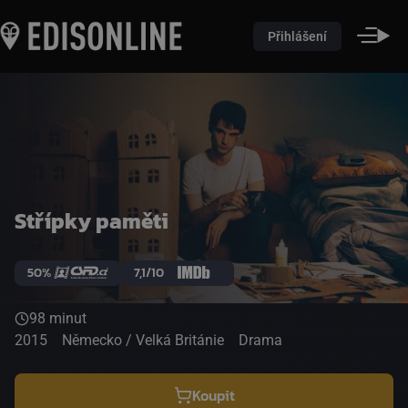
Přihlášení
Střípky paměti
50%
7,1/10
98 minut
2015
Německo / Velká Británie
Drama
Koupit