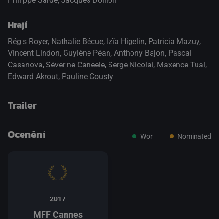
Philippe Sarde, Jacques Doillon
Hrají
Régis Royer
,
Nathalie Bécue
,
Izïa Higelin
,
Patricia Mazuy
,
Vincent Lindon
,
Guylène Péan
,
Anthony Bajon
,
Pascal
Casanova
,
Séverine Caneele
,
Serge Nicolai
,
Maxence Tual
,
Edward Akrout
,
Pauline Cousty
Trailer
Ocenění
Won
Nominated
přepnout na HTML5 přehrávač
.
2017
MFF Cannes