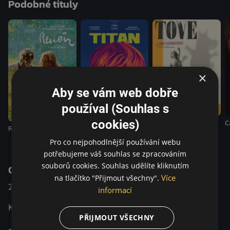
Podobné tituly
Jacquese Doillona portrétuje Rodina jako erotikou
nabitého senzualistu, pro něhož je proces tvorby hluboce
sexuálním zážitkem.
×
Aby se vám web dobře
používal (Souhlas s
cookies)
Tove
C
Renoir
Titan
Pro co nejpohodlnější používání webu
potřebujeme váš souhlas se zpracováním
souborů cookies. Souhlas udělíte kliknutím
O pořadu
Více
na tlačítko "Přijmout všechny".
2017
Francie / Belgie
Životopisný / Drama
informací
Krása je jen v práci. Bez ní jsme ztraceni.
PŘIJMOUT VŠECHNY