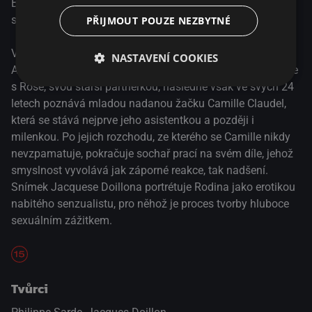
Biografický snímek o smyslné romanci mezi revolučním
sochařem Rodinem a jeho žačky Camille Claudel.
PŘIJMOUT POUZE NEZBYTNÉ
V roce 1880 získává revoluční sochař a autodidakt
NASTAVENÍ COOKIES
Auguste Rodin svou první státní zakázku: Bránu pekel. Žije
s Rose, svou starší partnerkou, následně však ve svých 24
letech poznává mladou nadanou žačku Camille Claudel,
která se stává nejprve jeho asistentkou a později i
milenkou. Po jejich rozchodu, ze kterého se Camille nikdy
nevzpamatuje, pokračuje sochař prací na svém díle, jehož
smyslnost vyvolává jak záporné reakce, tak nadšení.
Snímek Jacquese Doillona portrétuje Rodina jako erotikou
nabitého senzualistu, pro něhož je proces tvorby hluboce
sexuálním zážitkem.
Tvůrci