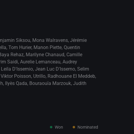
njamin Siksou
,
Mona Walravens
,
Jérémie
lla
,
Tom Hurier
,
Manon Piette
,
Quentin
Baya Rehaz
,
Marilyne Chanaud
,
Camille
rim Saidi
,
Aurelie Lemanceau
,
Audrey
,
Leila D'Issernio
,
Jean Luc D'Isserno
,
Selim
,
Viktor Poisson
,
Utrillo
,
Radhouane El Meddeb
,
ih
,
Ilyès Qada
,
Bouraouïa Marzouk
,
Judith
Won
Nominated