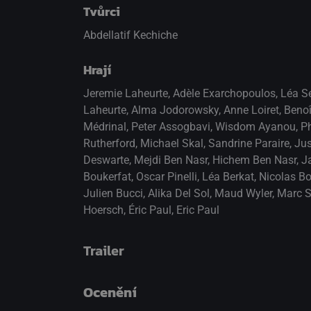
Tvůrci
Abdellatif Kechiche
Hrají
Jeremie Laheurte
,
Adèle Exarchopoulos
,
Léa S
Laheurte
,
Alma Jodorowsky
,
Anne Loiret
,
Benoî
Médrinal
,
Peter Assogbavi
,
Wisdom Ayanou
,
Ph
Rutherford
,
Michael Skal
,
Sandrine Paraire
,
Jus
Deswarte
,
Mejdi Ben Nasr
,
Hichem Ben Nasr
,
Ja
Boukerfat
,
Oscar Pinelli
,
Léa Berkat
,
Nicolas B
Julien Bucci
,
Alika Del Sol
,
Maud Wyler
,
Marc S
Hoersch
,
Éric Paul
,
Eric Paul
Trailer
Ocenění