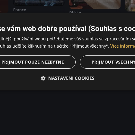
France
Blízko
Sanga
u
se vám web dobře používal (Souhlas s coo
dlnější používání webu potřebujeme váš souhlas se zpracováním s
Více inform
uhlas udělíte kliknutím na tlačítko "Přijmout všechny".
 Romantický
PŘIJMOUT POUZE NEZBYTNÉ
PŘIJMOUT VŠECHN
rátka chodí s kluky. Adèlin život se však obrátí vzhůru nohama,
objevit touhu a prosadit se jako dospělá žena. Adèle dospívá, h
NASTAVENÍ COOKIES
Kechiche šokoval na MFF v Cannes filmové kritiky svým detailní
 příběhem dvou žen, které hledají cestu k sobě samým i k okol