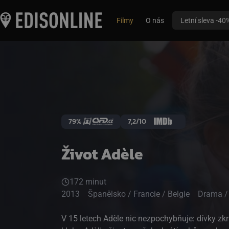
Filmy
O nás
Letní sleva -40
79%
7,2/10
Život Adèle
172 minut
2013
Španělsko / Francie / Belgie
Drama /
V 15 letech Adèle nic nezpochybňuje: dívky zkr