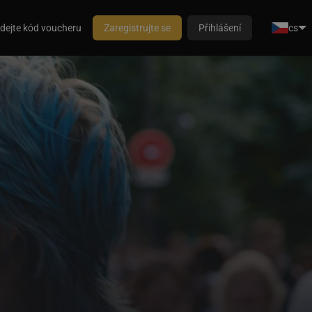
dejte kód voucheru
Zaregistrujte se
Přihlášení
cs