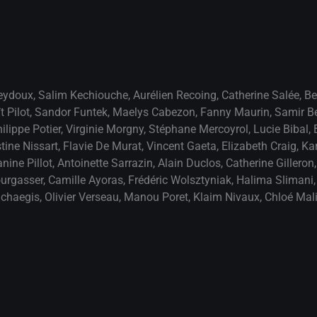
eydoux
,
Salim Kechiouche
,
Aurélien Recoing
,
Catherine Salée
,
Be
t Pilot
,
Sandor Funtek
,
Maelys Cabezon
,
Fanny Maurin
,
Samir Be
ilippe Potier
,
Virginie Morgny
,
Stéphane Mercoyrol
,
Lucie Bibal
,
tine Nissart
,
Flavie De Murat
,
Vincent Gaeta
,
Elizabeth Craig
,
Ka
nine Pillot
,
Antoinette Sarrazin
,
Alain Duclos
,
Catherine Gilleron
ourgasser
,
Camille Ayoras
,
Frédéric Wolsztyniak
,
Halima Slimani
chaegis
,
Olivier Verseau
,
Manou Poret
,
Klaim Nivaux
,
Chloé Mal