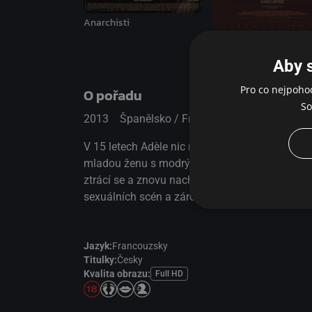
Anarchisti
Miloval jsem svou žen
Aby 
Pro co nejpoho
O pořadu
So
2013
Španělsko / Francie / Belgie
Drama /
V 15 letech Adèle nic nezpochybňuje: dívky zk
mladou ženu s modrými vlasy, která jí umožní 
ztrácí se a znovu nachází…Režisér Abdellatif 
sexuálních scén a zároveň uchvátil výjimečným
Jazyk:
Francouzsky
Titulky:
Česky
Kvalita obrazu:
Full HD