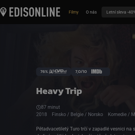
Filmy
O nás
Letní sleva -40
76%
7,0/10
Heavy Trip
87 minut
2018
Finsko / Belgie / Norsko
Komedie / M
Pětadvacetiletý Turo trčí v zapadlé vesnici na 