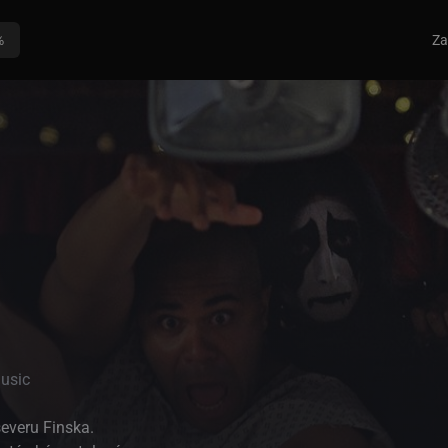
%
Za
usic
severu Finska.