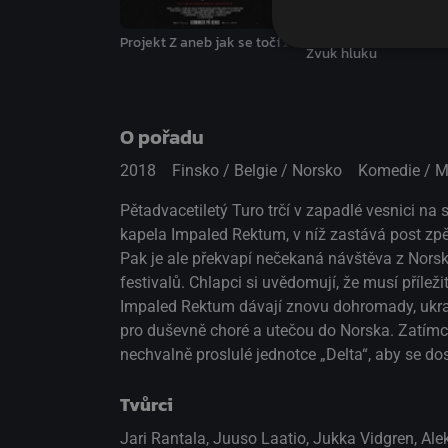
Projekt Z aneb jak se točí zombie film
Zvuk hluku
O pořadu
2018
Finsko / Belgie / Norsko
Komedie / M
Pětadvacetiletý Turo trčí v zapadlé vesnici na
kapela Impaled Rektum, v níž zastává post zpě
Pak je ale překvapí nečekaná návštěva z Nors
festivalů. Chlapci si uvědomují, že musí přílež
Impaled Rektum dávají znovu dohromady, ukrad
pro duševně choré a utečou do Norska. Zatímco p
nechvalně proslulé jednotce „Delta“, aby se dos
Tvůrci
Jari Rantala, Juuso Laatio, Jukka Vidgren, Al