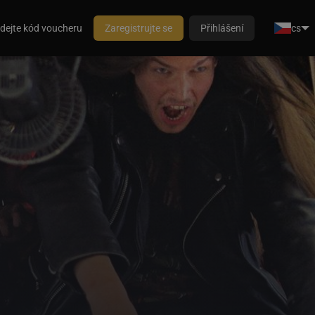
dejte kód voucheru
Zaregistrujte se
Přihlášení
cs