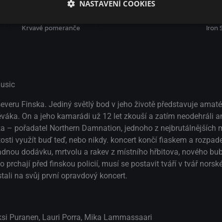
NASTAVENÍ COOKIES
Galerie Boha
Krvavé pomeranče
Iron 
usic
 severu Finska. Jediný světlý bod v jeho životě představuje ama
váka. On a jeho kamarádi už 12 let zkouší a zatím neodehráli an
ka – pořadatel Northern Damnation, jednoho z nejbrutálnějších
itosti využít buď teď, nebo nikdy. koncert končí fiaskem a rozpad
nou dodávku, mrtvolu a rakev z místního hřbitova, nového bub
rchají před finskou policií, musí se postavit tváří v tvář norsk
tali na svůj první opravdový koncert.
eksi Puranen, Lauri Porra, Mika Lammassaari