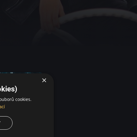
×
kies)
ouborů cookies.
ací
Y