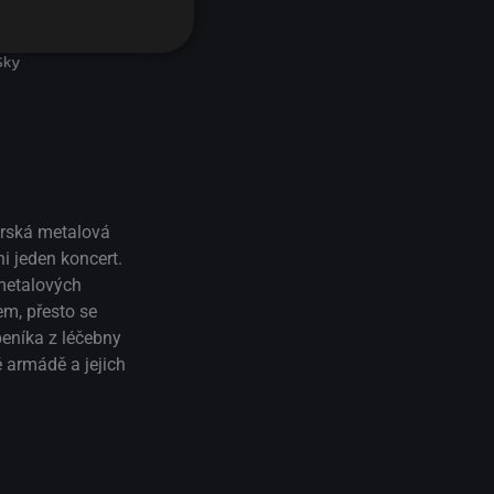
Sky
térská metalová
i jeden koncert.
 metalových
em, přesto se
eníka z léčebny
é armádě a jejich