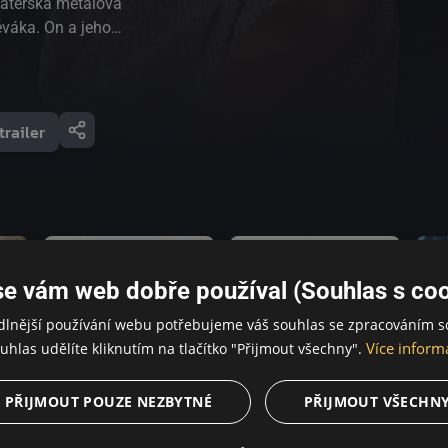
matérská metalová
ěváka. On a jeho
ni jeden koncert.
ka – pořadatel
ch metalových
tosti využít buď
trailer
dem, přesto se
adnou dodávku,
ubeníka z léčebny
o prchají před
orské armádě a
se dostali na svůj
se vám web dobře používal (Souhlas s coo
dlnější používání webu potřebujeme váš souhlas se zpracováním s
Více inform
uhlas udělíte kliknutím na tlačítko "Přijmout všechny".
PŘIJMOUT POUZE NEZBYTNÉ
PŘIJMOUT VŠECHN