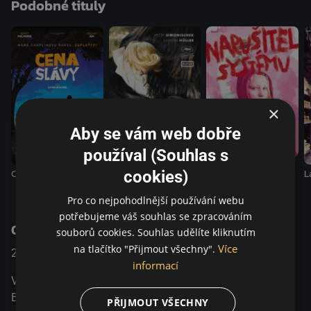
Podobné tituly
čeká role v americkém filmu o superhrdinech. Když vejde
do místního baru na rohu a zjistí, že tam sedí Bruno. Jak se
ukazuje každou další minutu, Bruno na tento okamžik
dlouho čekal. A tak se tento věčně přehlížený muž – jeden
z obětí znovusjednocení a gentrifikace bývalého
východního Berlína – mstí. Daniel jako jeho cíl...
×
Aby se vám web dobře
používal (Souhlas s
Toni Erdmann
Narušitel systému
Cena slávy
L
cookies)
Pro co nejpohodlnější používání webu
potřebujeme váš souhlas se zpracováním
O pořadu
souborů cookies. Souhlas udělíte kliknutím
Více
na tlačítko "Přijmout všechny".
2021
USA / Německo
Komedie
informací
V hospodě se potká Východní Berlín se Západním
Berlínem. Jeden se ptá druhého...
PŘIJMOUT VŠECHNY