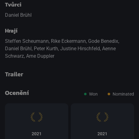
Tvůrci
Daniel Brühl
Hrají
Steffen Scheumann
,
Rike Eckermann
,
Gode Benedix
,
Daniel Brühl
,
Peter Kurth
,
Justine Hirschfeld
,
Aenne
Schwarz
,
Arne Duppler
Trailer
Ocenění
Won
Nominated
přepnout na HTML5 přehrávač
.
2021
2021