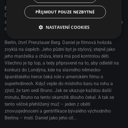
Během zdánlivě náhodného setkání je filmová hvězda
PŘIJMOUT POUZE NEZBYTNÉ
Daniel konfrontována s Brunem, jedním z poražených po
znovusjednocení a gentrifikace. Ví o Danielovi všechno – a
NASTAVENÍ COOKIES
chce se pomstít. Daniel Brühl v jeho režijním debutu.
Berlín, čtvrť Prenzlauer Berg. Daniel je filmová hvězda
zvyklá na úspěch. Jeho půdní byt je stylový, stejně jako
jeho manželka a chůva, která má pod kontrolou děti.
Všechno je tip top, a tedy připravené na to, aby odletěl na
konkurz do Londýna, kde na slavného německo-
španělského herce čeká role v americkém filmu o
superhrdinech. Když vejde do místního baru na rohu a
zjistí, že tam sedí Bruno. Jak se ukazuje každou další
minutu, Bruno na tento okamžik dlouho čekal. A tak se
tento věčně přehlížený muž – jeden z obětí
znovusjednocení a gentrifikace bývalého východního
Berlína – mstí. Daniel jako jeho cíl...