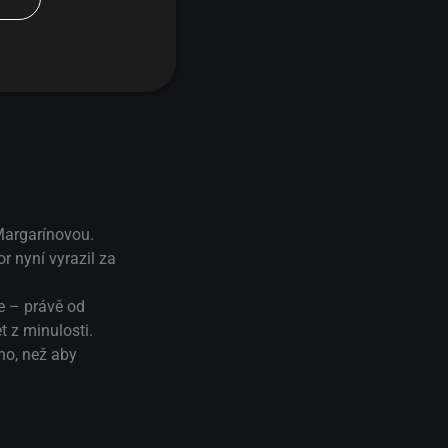
Margarínovou.
r nyní vyrazil za
e – právě od
t z minulosti.
ho, než aby