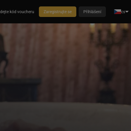
dejte kód voucheru
Zaregistrujte se
Přihlášení
cs