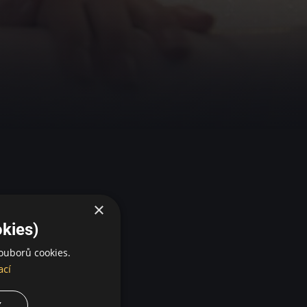
×
kies)
ouborů cookies.
ací
Y