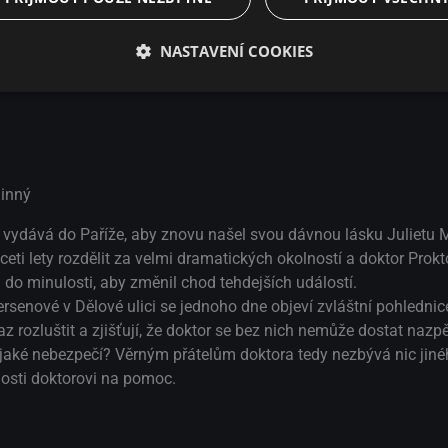
NASTAVENÍ COOKIES
or a prdicí prášek
inný
t vydává do Paříže, aby znovu našel svou dávnou lásku Julietu 
ceti lety rozdělit za velmi dramatických okolností a doktor Prokto
o minulosti, aby změnil chod tehdejších událostí.
senové v Dělové ulici se jednoho dne objeví zvláštní pohlednic
az rozluštit a zjišťují, že doktor se bez nich nemůže dostat nazpě
ějaké nebezpečí? Věrným přátelům doktora tedy nezbývá nic jiné
ulosti doktorovi na pomoc.