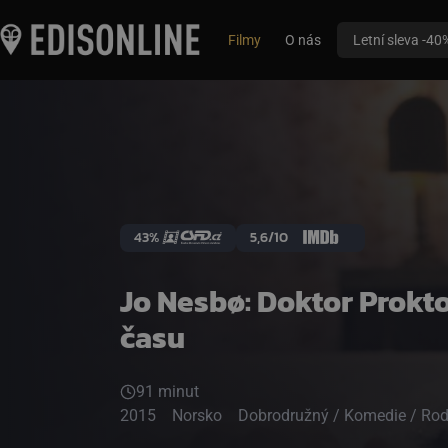
Filmy
O nás
Letní sleva -40
43%
5,6/10
Jo Nesbø: Doktor Prokt
času
91 minut
2015
Norsko
Dobrodružný / Komedie / Rod