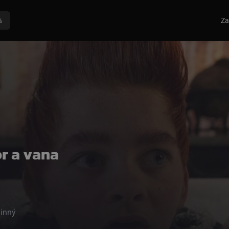
%
Za
or a vana
inný