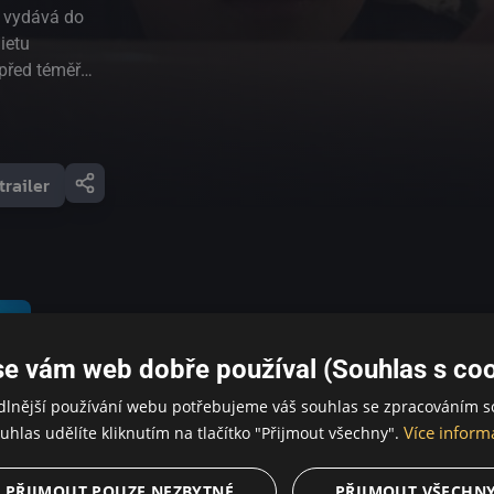
t vydává do
ietu
 před téměř
olností a doktor
vynálezu – vany
h událostí. V
senové v Dělové
trailer
e – právě od
z rozluštit a
azpět z minulosti.
ějaké nebezpečí?
ého, než aby
losti doktorovi na
se vám web dobře používal (Souhlas s coo
dlnější používání webu potřebujeme váš souhlas se zpracováním s
Více inform
uhlas udělíte kliknutím na tlačítko "Přijmout všechny".
PŘIJMOUT POUZE NEZBYTNÉ
PŘIJMOUT VŠECHN