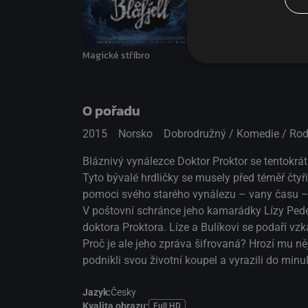
Jo Nesbø: Doktor Prokt
Magické stříbro
O pořadu
2015
Norsko
Dobrodružný / Komedie / Rod
Bláznivý vynálezce Doktor Proktor se tentokrá
Tyto bývalé hrdličky se musely před téměř čtyři
pomoci svého starého vynálezu – vany času – d
V poštovní schránce jeho kamarádky Lízy Peder
doktora Proktora. Líze a Bulíkovi se podaří vzk
Proč je ale jeho zpráva šifrovaná? Hrozí mu n
podnikli svou životní koupel a vyrazili do min
Jazyk:
Česky
Kvalita obrazu:
Full HD