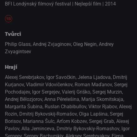
BFI Londýnský filmový festival | Nejlepší film | 2014
Tvůrci
Philip Glass, Andrej Zvjagincev, Oleg Negin, Andrey
Zvyagintsev
Hrají
Alexej Serebrjakov
,
Igor Savočkin
,
Jelena Ljadova
,
Dmitrij
Kurjanov
,
Vladimir Vdovičenkov
,
Roman Maďanov
,
Sergej
Pochodajev
,
Igor Sergejev
,
Valerij Griško
,
Sergej Murzin
,
Andrej Bělozjorov
,
Anna Pěrelešina
,
Marija Skornitskaja
,
Margarita Šubina
,
Ruslan Chabibullov
,
Viktor Rjabov
,
Alexej
Rozin
,
Dmitrij Bykovskij-Romašov
,
Olga Lapšina
,
Sergej
Borisov
,
Marianna Šulc
,
Arťom Kobzev
,
Sergej Grab
,
Alexej
Pavlov
,
Alla Jeminceva
,
Dmitriy Bykovskiy-Romashov
,
Igor
Sergeev
,
Sergey Bachurskiy
,
Aleksey Serebryakov
,
Elena