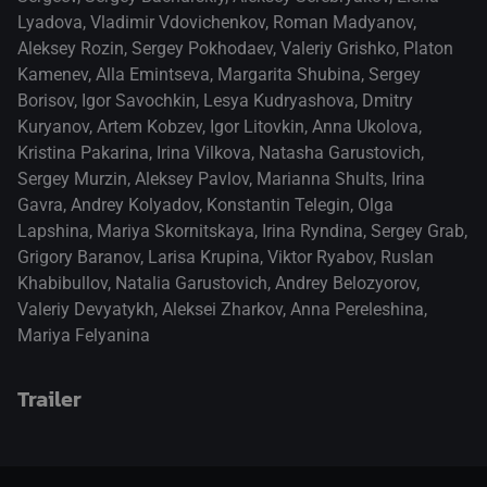
Lyadova
,
Vladimir Vdovichenkov
,
Roman Madyanov
,
Aleksey Rozin
,
Sergey Pokhodaev
,
Valeriy Grishko
,
Platon
Kamenev
,
Alla Emintseva
,
Margarita Shubina
,
Sergey
Borisov
,
Igor Savochkin
,
Lesya Kudryashova
,
Dmitry
Kuryanov
,
Artem Kobzev
,
Igor Litovkin
,
Anna Ukolova
,
Kristina Pakarina
,
Irina Vilkova
,
Natasha Garustovich
,
Sergey Murzin
,
Aleksey Pavlov
,
Marianna Shults
,
Irina
Gavra
,
Andrey Kolyadov
,
Konstantin Telegin
,
Olga
Lapshina
,
Mariya Skornitskaya
,
Irina Ryndina
,
Sergey Grab
,
Grigory Baranov
,
Larisa Krupina
,
Viktor Ryabov
,
Ruslan
Khabibullov
,
Natalia Garustovich
,
Andrey Belozyorov
,
Valeriy Devyatykh
,
Aleksei Zharkov
,
Anna Pereleshina
,
Mariya Felyanina
Trailer