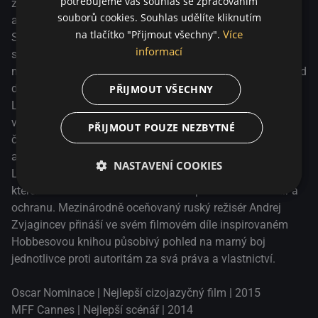
potřebujeme váš souhlas se zpracováním
ženou Lilyou a synem z prvního manželství, má vlastní
souborů cookies. Souhlas udělíte kliknutím
autoopravnu. Avšak starosta blízkého města, Vadim
Více
na tlačítko "Přijmout všechny".
Shelevyat, ho chce o dům, pozemek i práci připravit. Kolia
informací
se nenechá koupit, je neústupný a odmítá se vzdát. Nejen
majetku a vlastní půdy, ale i veškeré té krásy, která ho již od
dětství obklopuje. Vadim se stává stále více agresivním.
PŘIJMOUT VŠECHNY
Leviatan se v Bibli objevuje jako mořská příšera, která
vzbuzuje strach. V satanismu tento tvor zastupuje třetí ze
PŘIJMOUT POUZE NEZBYTNÉ
čtyř prvků pekla – jednotnost pořádku a chaosu, hmoty a
antihmoty, jin a jang. Thomas Hobbes ve své knize
NASTAVENÍ COOKIES
Leviathan přirovnává příšeru ke státnímu uspořádání, ve
kterém má absolutistická moc zabezpečit občanům mír a
ochranu. Mezinárodně oceňovaný ruský režisér Andrej
Zvjagincev přináší ve svém filmovém díle inspirovaném
Hobbesovou knihou působivý pohled na marný boj
jednotlivce proti autoritám za svá práva a vlastnictví.
Oscar Nominace | Nejlepší cizojazyčný film | 2015
MFF Cannes | Nejlepší scénář | 2014