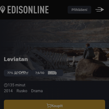
Přihlášení
Leviatan
77%
7,6/10
135 minut
2014
Rusko
Drama
Koupit