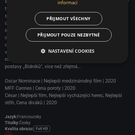
svými kolegy Chrisem a Gwadou - oběma zkušenými členy
informací
týmu - rychle postřehne zvyšující se napětí mezi
sousedními gangy. Když se v průběhu zatýkání ocitnou na
PŘIJMOUT VŠECHNY
útěku, dron zachytí každý jejich pohyb, každou akci… Film
inspirovaný vzpourami z roku 2005 zasadil režisér Ladj Ly
PŘIJMOUT POUZE NEZBYTNÉ
do současného Montfermeilu, stejného místa, kde se
odehrávali slavní „Bídníci“ Victora Huga v roce 1862. O
NASTAVENÍ COOKIES
více než 150 let později je podobnost mezi dnešní
rozzlobenou mládež v mikinách a Gavrochem, hlavní
postavy „Bídníků“, více než zřejmá…
Oscar Nominace | Nejlepší medzinárodný film | 2020
MFF Cannes | Cena poroty | 2020
César | Nejlepší film, Nejlepší vycházející herec, Nejlepší
střih, Cena diváků | 2020
Jazyk:
Francouzsky
Titulky:
Česky
Kvalita obrazu:
Full HD