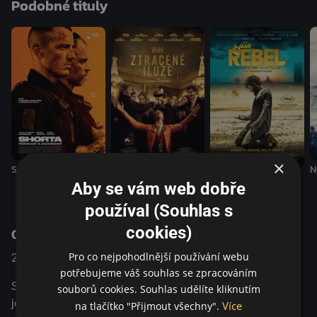
Podobné tituly
postavy „Bídníků“, více než zřejmá… Oscar Nominace |
Nejlepší medzinárodný film | 2020 MFF Cannes | Cena
poroty | 2020 César | Nejlepší film, Nejlepší vycházející
herec, Nejlepší střih, Cena diváků | 2020
×
Shorta
N
Ztracené Iluze
Rebel
Aby se vám web dobře
používal (Souhlas s
cookies)
O pořadu
Pro co nejpohodlnější používání webu
2019
Krimi / Drama / Thriller
potřebujeme váš souhlas se zpracováním
Stéphane se nedávno připojil ke zvláštní kriminální
souborů cookies. Souhlas udělíte kliknutím
jednotce v Montfermeilu, na předměstí Paříže. Spolu se
Více
na tlačítko "Přijmout všechny".