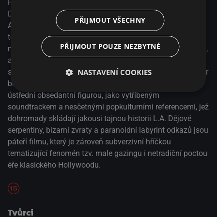
Po znamenitém meta-hororu Neutečeš se osobitý režisér
David Robert Mitchell vydal na halucinogenní výlet po Los
PŘIJMOUT VŠECHNY
Angeles: jeho meandrující neo-noir Záhada Silver Lake se
točí kolem třiatřicetiletého Sama, který se po zmizení své
PŘIJMOUT POUZE NEZBYTNÉ
mysteriózní sousedky Sarah pouští do surreálného pátrání,
aby dekódoval tajemství, skandály a konspirace ukrývající
NASTAVENÍ COOKIES
se v hlubinách Města andělů. Hypnotický a zábavný thriller
bezmála lynchovského ražení je poháněn stejně tak
ústřední obsedantní figurou, jako vytříbeným
soundtrackem a nesčetnými popkulturními referencemi, jež
dohromady skládají jakousi tajnou historii L.A. Dějové
serpentiny, bizarní zvraty a paranoidní labyrint odkazů jsou
páteří filmu, který je zároveň subverzivní hříčkou
tematizující fenomén tzv. male gazingu i netradiční poctou
éře klasického Hollywoodu.
Tvůrci