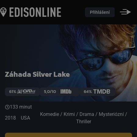
Přihlášení
Záhada Silver Lake
61%
5,0/10
64%
133 minut
Komedie / Krimi / Drama / Mysteriózní /
2018
USA
Thriller