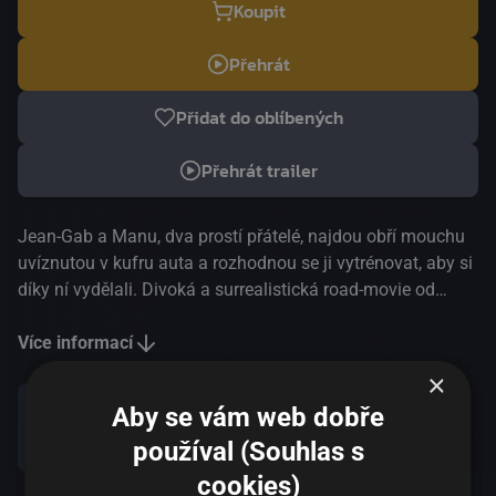
Koupit
Přehrát
Přidat do oblíbených
Přehrát trailer
Jean-Gab a Manu, dva prostí přátelé, najdou obří mouchu
uvíznutou v kufru auta a rozhodnou se ji vytrénovat, aby si
díky ní vydělali. Divoká a surrealistická road-movie od
mezinárodně uznávaného režiséra Quentina Dupieux
vypráví jedinečný komediální příběh o přátelství, velkých
Více informací
snech a ještě větších katastrofách, které se daly do pohybu
×
po nalezení obrovské mouchy. MFF Benátky | Oficiální
Aby se vám web dobře
výběr | 2020
Sdílet
používal (Souhlas s
cookies)