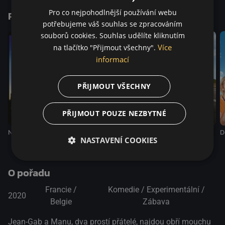
Pro co nejpohodlnější používání webu
Podobné tituly
potřebujeme váš souhlas se zpracováním
souborů cookies. Souhlas udělíte kliknutím
Více
na tlačítko "Přijmout všechny".
informací
PŘIJMOUT VŠECHNY
PŘIJMOUT POUZE NEZBYTNÉ
Neuvěřitelné, ale pravdivé
Daaaaaalí!
Je mi fajn s.r.o.
D
NASTAVENÍ COOKIES
O pořadu
Francie /
Komedie / Experimentální /
2020
Belgie
Zábava
Jean-Gab a Manu, dva prostí přátelé, najdou obří mouchu