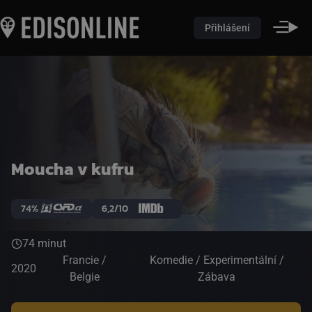
Přihlášení
Moucha v kufru
74%
6,2/10
74 minut
Francie /
Komedie / Experimentální /
2020
Belgie
Zábava