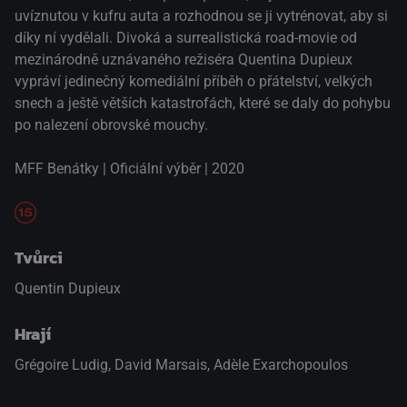
uvíznutou v kufru auta a rozhodnou se ji vytrénovat, aby si
díky ní vydělali. Divoká a surrealistická road-movie od
mezinárodně uznávaného režiséra Quentina Dupieux
vypráví jedinečný komediální příběh o přátelství, velkých
snech a ještě větších katastrofách, které se daly do pohybu
po nalezení obrovské mouchy.
MFF Benátky | Oficiální výběr | 2020
Tvůrci
Quentin Dupieux
Hrají
Grégoire Ludig
,
David Marsais
,
Adèle Exarchopoulos