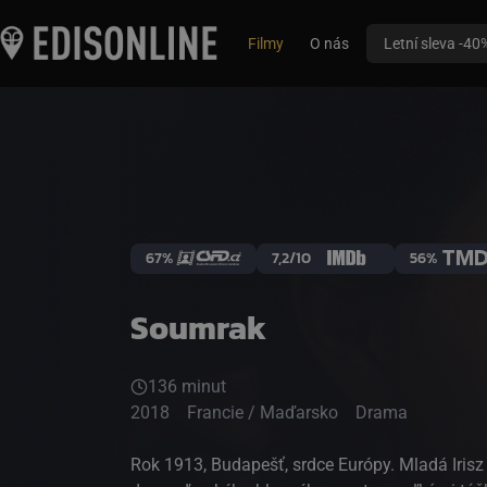
Filmy
O nás
Letní sleva -40
67%
7,2/10
56%
Soumrak
136 minut
2018
Francie / Maďarsko
Drama
Rok 1913, Budapešť, srdce Európy. Mladá Irisz 