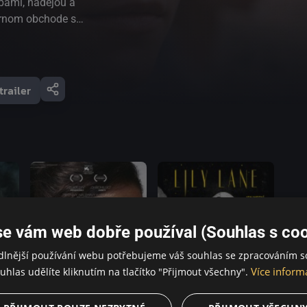
bami, nádejou a
árnom obchode s
ičom. Nový
 preč. Zatiaľ čo v
 sa hostia
z, hľadá istého
trailer
 mladá žena
dkaz, ktorý by ju
ovné pátranie ju
i len obchod s
ie, v predvečer
se vám web dobře používal (Souhlas s coo
dlnější používání webu potřebujeme váš souhlas se zpracováním s
Více inform
uhlas udělíte kliknutím na tlačítko "Přijmout všechny".