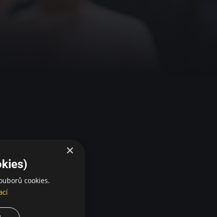
×
kies)
ouborů cookies.
ací