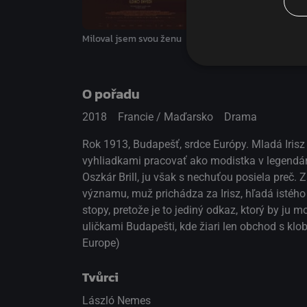
Přirozené světlo
Miloval jsem svou ženu
O pořadu
2018
Francie / Maďarsko
Drama
Rok 1913, Budapešť, srdce Európy. Mladá Iris
vyhliadkami pracovať ako modistka v legendárn
Oszkár Brill, ju však s nechuťou posiela preč.
významu, muž prichádza za Irisz, hľadá istéh
stopy, pretože je to jediný odkaz, ktorý by ju
uličkami Budapešti, kde žiari len obchod s klob
Europe)
Tvůrci
László Nemes