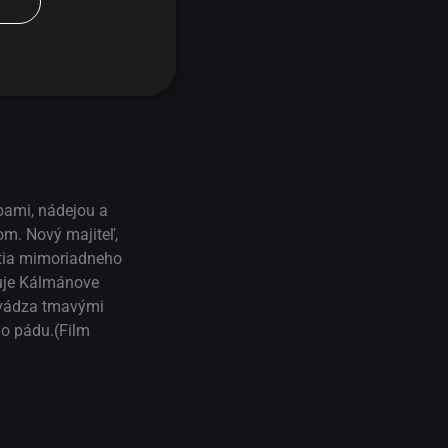
Y
bami, nádejou a
om. Nový majiteľ,
ostia mimoriadneho
duje Kálmánove
revádza tmavými
ho pádu.(Film