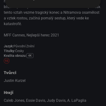
není schopen nikam zapadnout. Nečekaně však nalezne
blízkou přítelkyni v samotářské dědičce Heleně. Když však
tento vztah vezme tragický konec a Nitramova osamělost
a vztek rostou, začíná pomalý sestup, který vede ke
katastrofě.
MFF Cannes, Nejlepší herec 2021
Jazyk:
Původní Znění
Titulky:
Česky
Kvalita obrazu:
4K
Tvůrci
Justin Kurzel
Hrají
Caleb Jones
,
Essie Davis
,
Judy Davis
,
A. LaPaglia