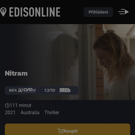
Přihlášení
Nitram
66%
7,2/10
111 minut
2021
Australia
Thriller
Koupit