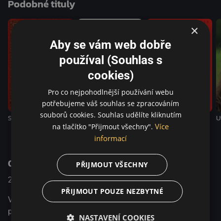
Podobné tituly
×
Aby se vám web dobře
používal (Souhlas s
cookies)
Pro co nejpohodlnější používání webu
potřebujeme váš souhlas se zpracováním
souborů cookies. Souhlas udělíte kliknutím
Svatý pavouk
U
Nikdys nebyl
Macbeth
Více
na tlačítko "Přijmout všechny".
informací
O pořadu
PŘIJMOUT VŠECHNY
2021
Australia
Thriller
PŘIJMOUT POUZE NEZBYTNÉ
V polovině 90. let žije Nitram se svou matkou a otcem na
předměstí v Austrálii. Izolovaný a frustrovaný z toho, že
NASTAVENÍ COOKIES