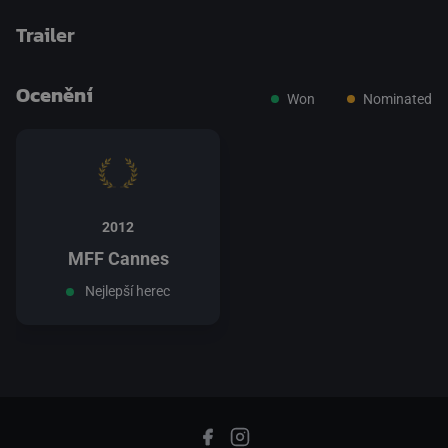
Trailer
Ocenění
Won
Nominated
přepnout na HTML5 přehrávač
.
2012
MFF Cannes
Nejlepší herec