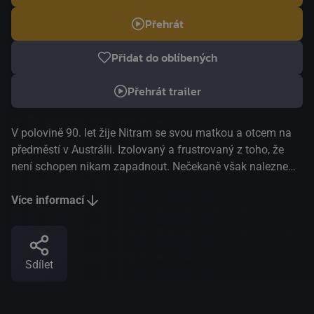
Přehrát
Přidat do oblíbených
Přehrát trailer
V polovině 90. let žije Nitram se svou matkou a otcem na
předměstí v Austrálii. Izolovaný a frustrovaný z toho, že
není schopen nikam zapadnout. Nečekaně však nalezne
blízkou přítelkyni v samotářské dědičce Heleně. Když však
tento vztah vezme tragický konec a Nitramova osamělost
Více informací
a vztek rostou, začíná pomalý sestup, který vede ke
katastrofě. MFF Cannes, Nejlepší herec 2021
Sdílet