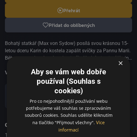
Přehrát
Přidat do oblíbených
Bohatý statkář (Max von Sydow) posílá svou krásnou 15-
letou dceru Karin do kostela zapálit svíčky za Pannu Marii.
Během cesty, která trvá na koni několik dní, si naivní Karin
×
užívá klid a krásu jarního lesa, dokud nenarazí na skupinu
Aby se vám web dobře
tuláků. Ohromeni její krásou ji znásilní a následně zabijí.
Více informací
používal (Souhlas s
Když zdivočelí muži hledají na noc úkryt, nabídne jim ho
právě hluboce věřící statkář, čekající na dceřin návrat z
cookies)
kostela. Otec Karin se zmítá mezi biblickým přikázáním,
Sdílet
Pro co nejpohodlnější používání webu
které káže nezabít, a nesmírnou bolestí ze ztráty dcery,
potřebujeme váš souhlas se zpracováním
kterou doprovází neuhasitelná touha po pomstě. Jak je
souborů cookies. Souhlas udělíte kliknutím
možné, že Bůh dopustil tak ohavnou smrt jeho dcery a
Více
na tlačítko "Přijmout všechny".
O pořadu
viníky poslal přímo pod jeho střechu a do jeho kožešin?
informací
Režijně i kameramansky mistrovské filmové dílo získalo v
1960
Sweden
Drama