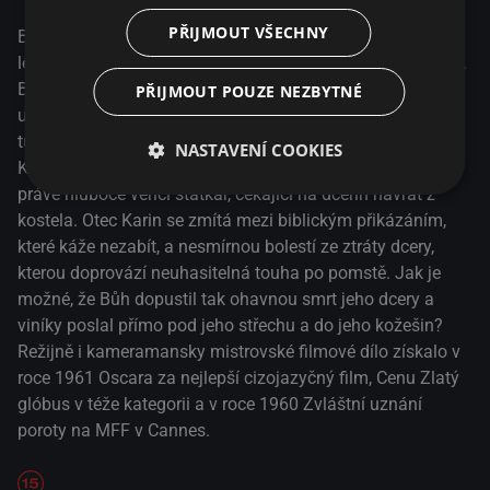
roce 1961 Oscara za nejlepší cizojazyčný film, Cenu Zlatý
PŘIJMOUT VŠECHNY
glóbus v téže kategorii a v roce 1960 Zvláštní uznání
Bohatý statkář (Max von Sydow) posílá svou krásnou 15-
poroty na MFF v Cannes.
letou dceru Karin do kostela zapálit svíčky za Pannu Marii.
Během cesty, která trvá na koni několik dní, si naivní Karin
PŘIJMOUT POUZE NEZBYTNÉ
užívá klid a krásu jarního lesa, dokud nenarazí na skupinu
tuláků. Ohromeni její krásou ji znásilní a následně zabijí.
NASTAVENÍ COOKIES
Když zdivočelí muži hledají na noc úkryt, nabídne jim ho
právě hluboce věřící statkář, čekající na dceřin návrat z
kostela. Otec Karin se zmítá mezi biblickým přikázáním,
které káže nezabít, a nesmírnou bolestí ze ztráty dcery,
kterou doprovází neuhasitelná touha po pomstě. Jak je
možné, že Bůh dopustil tak ohavnou smrt jeho dcery a
viníky poslal přímo pod jeho střechu a do jeho kožešin?
Režijně i kameramansky mistrovské filmové dílo získalo v
roce 1961 Oscara za nejlepší cizojazyčný film, Cenu Zlatý
glóbus v téže kategorii a v roce 1960 Zvláštní uznání
poroty na MFF v Cannes.