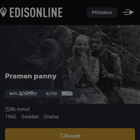
Přihlášení
Pramen panny
84%
8,1/10
86 minut
1960
Sweden
Drama
Koupit