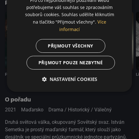
Pro co nejpohodlnější používání webu
Podobné tituly
potřebujeme váš souhlas se zpracováním
souborů cookies. Souhlas udělíte kliknutím
Více
na tlačítko "Přijmout všechny".
informací
PŘIJMOUT VŠECHNY
PŘIJMOUT POUZE NEZBYTNÉ
Posedlost
Boj o těžkou vodu
Saulův syn
L
NASTAVENÍ COOKIES
O pořadu
2021
Maďarsko
Drama / Historický / Válečný
Druhá světová válka, okupovaný Sovětský svaz. István
Semetka je prostý maďarský farmář, který slouží jako
desátník ve speciální průzkumnické jednotce partyzánů.