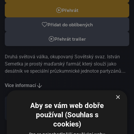
Přehrát
Přidat do oblíbených
Přehrát trailer
Druhá světová válka, okupovaný Sovětský svaz. István
Semetka je prostý maďarský farmář, který slouží jako
desátník ve speciální průzkumnické jednotce partyzánů.
Na cestě do odlehlé dědiny se jeho rota ocitne pod
nepřátelskou palbou. Když je zabit velitel, Semetka musí
Více informací
překonat své obavy a převzít velení nad jednotkou, protože
×
je uvězněný v chaosu, který nedokáže ovládat. MFF
Aby se vám web dobře
Berlinale | Nejlepší režie 2021
Sdílet
používal (Souhlas s
cookies)