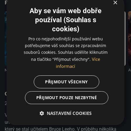
×
Podobné tituly
bojových umění, je napínavý akční film a zároveň skvostný
vizuální zážitek.
Aby se vám web dobře
používal (Souhlas s
cookies)
Pro co nejpohodlnější používání webu
potřebujeme váš souhlas se zpracováním
souborů cookies. Souhlas udělíte kliknutím
Více
na tlačítko "Přijmout všechny".
informací
Můj syn
Jedna sekunda
Jen řeka teče
A
PŘIJMOUT VŠECHNY
O pořadu
PŘIJMOUT POUZE NEZBYTNÉ
2013
China
Akční / Životopisný / Drama
NASTAVENÍ COOKIES
Velkolepý životopisný film Wong Kar-Waie o bojových
uměních vypráví příběh Ip Mana, legendárního trenéra,
který se stal učitelem Bruce Leeho. V průběhu několika