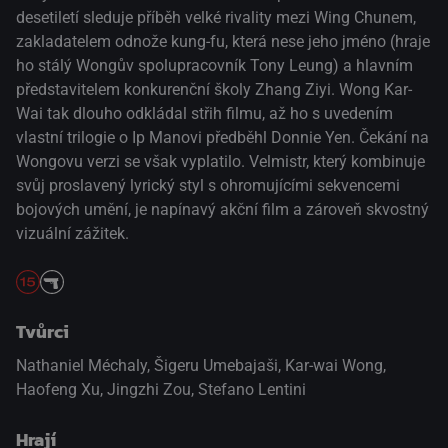
desetiletí sleduje příběh velké rivality mezi Wing Chunem,
zakladatelem odnože kung-fu, která nese jeho jméno (hraje
ho stálý Wongův spolupracovník Tony Leung) a hlavním
představitelem konkurenční školy Zhang Ziyi. Wong Kar-
Wai tak dlouho odkládal střih filmu, až ho s uvedením
vlastní trilogie o Ip Manovi předběhl Donnie Yen. Čekání na
Wongovu verzi se však vyplatilo. Velmistr, který kombinuje
svůj proslavený lyrický styl s ohromujícími sekvencemi
bojových umění, je napínavý akční film a zároveň skvostný
vizuální zážitek.
Tvůrci
Nathaniel Méchaly, Šigeru Umebajaši, Kar-wai Wong,
Haofeng Xu, Jingzhi Zou, Stefano Lentini
Hrají