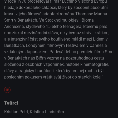
V roce 1970 procestoval filmař Luchino Visconti Evropu
hledaje dokonalého chlapce, který by zosobnil absolutní
krásu v jeho filmové adaptaci románu Thomase Manna
Smrt v Benátkách. Ve Stockholmu objevil Björna
Andrésena, stydlivého 15letého teenagera, kterému přes
noc získal mezinárodní slávu, díky čemuž strávil krátkou,
ale intenzivní část svého bouřlivého mládí mezi Lidem v
Benátkách, Londýnem, filmovým festivalem v Cannes a
vzdáleným Japonskem. Padesát let po premiéře filmu Smrt
v Benátkách nás Björn vezme na pozoruhodnou cestu
složenou z osobních vzpomínek, historie kinematografie,
slávy a tragických událostí, která by pro něj mohla být
posledním pokusem vrátit svůj život do starých kolejí.
Tvůrci
Kristian Petri, Kristina Lindström