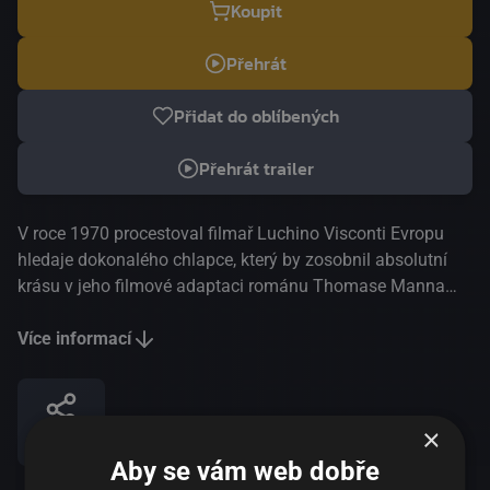
Koupit
Přehrát
Přidat do oblíbených
Přehrát trailer
V roce 1970 procestoval filmař Luchino Visconti Evropu
hledaje dokonalého chlapce, který by zosobnil absolutní
krásu v jeho filmové adaptaci románu Thomase Manna
Smrt v Benátkách. Ve Stockholmu objevil Björna
Andrésena, stydlivého 15letého teenagera, kterému přes
Více informací
noc získal mezinárodní slávu, díky čemuž strávil krátkou,
ale intenzivní část svého bouřlivého mládí mezi Lidem v
Benátkách, Londýnem, filmovým festivalem v Cannes a
×
Sdílet
vzdáleným Japonskem. Padesát let po premiéře filmu Smrt
Aby se vám web dobře
v Benátkách nás Björn vezme na pozoruhodnou cestu