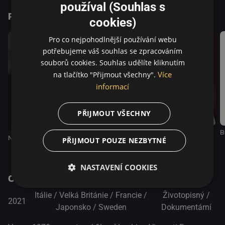
složenou z osobních vzpomínek, historie kinematografie,
používal (Souhlas s
Podobné tituly
slávy a tragických událostí, která by pro něj mohla být
cookies)
posledním pokusem vrátit svůj život do starých kolejí.
Pro co nejpohodlnější používání webu
potřebujeme váš souhlas se zpracováním
souborů cookies. Souhlas udělíte kliknutím
Více
na tlačítko "Přijmout všechny".
informací
PŘIJMOUT VŠECHNY
Dahomey
B
Nic
Všechna ta krása a zabíjení
PŘIJMOUT POUZE NEZBYTNÉ
NASTAVENÍ COOKIES
O pořadu
Itálie / Velká Británie / Francie /
Životopisný /
2021
Japonsko / Sweden
Dokumentární