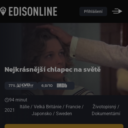
Přihlášení
Nejkrásnější chlapec na světě
77%
6,8/10
94 minut
Itálie / Velká Británie / Francie /
Životopisný /
2021
Japonsko / Sweden
Dokumentární