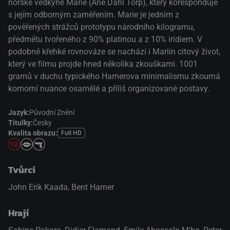
norské vědkyně Marie (Ane Dahl Torp), který koresponduje
s jejím odborným zaměřením. Marie je jedním z
pověřených strážců prototypu národního kilogramu,
předmětu tvořeného z 90% platinou a z 10% iridiem. V
podobně křehké rovnováze se nachází i Mariin citový život,
který ve filmu projde hned několika zkouškami. 1001
gramů v duchu typického Hamerova minimalismu zkoumá
komorní nuance osamělé a příliš organizované postavy.
Jazyk:
Původní Znění
Titulky:
Česky
Kvalita obrazu:
Full HD
Tvůrci
John Erik Kaada, Bent Hamer
Hrají