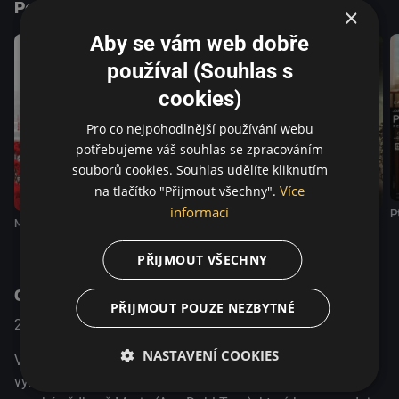
Podobné tituly
×
Aby se vám web dobře
používal (Souhlas s
cookies)
Pro co nejpohodlnější používání webu
potřebujeme váš souhlas se zpracováním
souborů cookies. Souhlas udělíte kliknutím
Více
na tlačítko "Přijmout všechny".
informací
P
Borgman
Malý Joe
Můžeme být také mrtví
PŘIJMOUT VŠECHNY
O pořadu
PŘIJMOUT POUZE NEZBYTNÉ
2014
Německo / Francie / Norsko
Drama
NASTAVENÍ COOKIES
Ve filmu 1001 gramů se Bent Hamer poprvé zaměřuje
výhradně na křehký emocionální život ženské postavy,