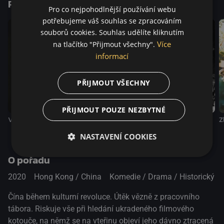
Podobné tituly
Pro co nejpohodlnější používání webu
potřebujeme váš souhlas se zpracováním
souborů cookies. Souhlas udělíte kliknutím
Více
na tlačítko "Přijmout všechny".
informací
PŘIJMOUT VŠECHNY
PŘIJMOUT POUZE NEZBYTNÉ
V prach se navrátíš
Assassin
Velmistr
Z
NASTAVENÍ COOKIES
O pořadu
2020
Hong Kong / China
Komedie / Drama / Historický
Čína během kulturní revoluce. Útěk vězně z pracovního
tábora. Riskuje vše při hledání ukradeného filmového
kotouče, na němž se na vteřinu objeví jeho dávno ztracená