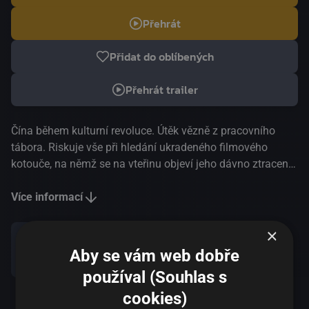
Přehrát
Přidat do oblíbených
Přehrát trailer
Čína během kulturní revoluce. Útěk vězně z pracovního
tábora. Riskuje vše při hledání ukradeného filmového
kotouče, na němž se na vteřinu objeví jeho dávno ztracená
dcera. Brzy se setkává se zlodějkou, osiřelou dívkou, kterou
pronásleduje vlastní strašlivá ztráta. Nádherná, dojemná a
Více informací
hluboce osobní pocta vykupitelské síle kinematografie v
duchu filmu Cinema Paradiso od Zhang Yimoua, třikrát
×
nominovaného na Oscara® za nejlepší cizojazyčný film.
Aby se vám web dobře
Sdílet
používal (Souhlas s
cookies)