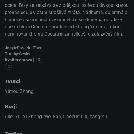
dcera. Brzy se setkává se zlodějkou, osiřelou dívkou, kterou
pronásleduje vlastní strašlivá ztráta. Nádherná, dojemná a
hluboce osobní pocta vykupitelské síle kinematografie v
duchu filmu Cinema Paradiso od Zhang Yimoua, třikrát
nominovaného na Oscara® za nejlepší cizojazyčný film.
Jazyk:
Původní Znění
Titulky:
Česky
Kvalita obrazu:
4K
Tvůrci
Yimou Zhang
Hrají
Ailei Yu
,
Yi Zhang
,
Wei Fan
,
Haocun Liu
,
Yang Yu
Trailer