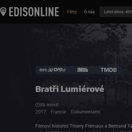
Filmy
O nás
Letní sleva -40
89%
Bratři Lumiérové
86 minut
2017
Francie
Dokumentární
Filmoví historici Thierry Frémaux a Bertrand Ta