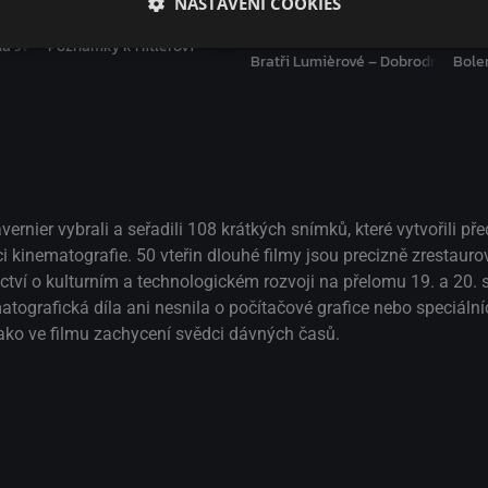
NASTAVENÍ COOKIES
na světě
Poznámky k Hitlerovi
Bratři Lumièrové – Dobrodružství 
Bole
ernier vybrali a seřadili 108 krátkých snímků, které vytvořili př
i kinematografie. 50 vteřin dlouhé filmy jsou precizně zrestauro
tví o kulturním a technologickém rozvoji na přelomu 19. a 20. s
atografická díla ani nesnila o počítačové grafice nebo speciální
jako ve filmu zachycení svědci dávných časů.