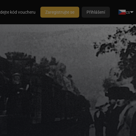
dejte kód voucheru
Zaregistrujte se
Přihlášení
cs