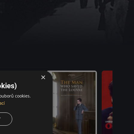
×
kies)
ouborů cookies.
ací
Y