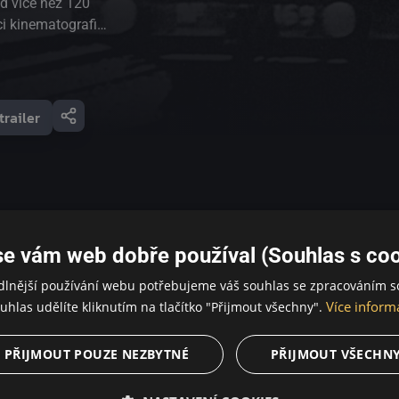
ed více než 120
ci kinematografie.
ané pro digitální
tví o kulturním a
oletí. Lumièrovci
atografická díla
trailer
ích efektech.
ako ve filmu
se vám web dobře používal (Souhlas s coo
dlnější používání webu potřebujeme váš souhlas se zpracováním s
Více inform
uhlas udělíte kliknutím na tlačítko "Přijmout všechny".
PŘIJMOUT POUZE NEZBYTNÉ
PŘIJMOUT VŠECHN