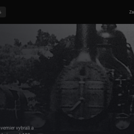
%
Za
vernier vybrali a