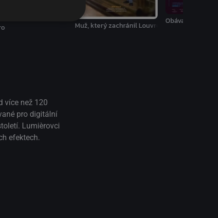
Obávaný
Muž, který zachránil Louvre
pokračuje
ro
ed více než 120
vané pro digitální
toletí. Lumièrovci
ch efektech.