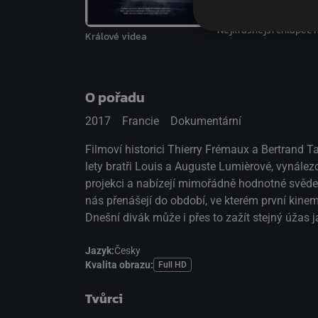
Nejkrásnější chlapec 
Králové videa
O pořadu
2017
Francie
Dokumentární
Filmoví historici Thierry Frémaux a Bertrand Tav
lety bratři Louis a Auguste Lumièrové, vynálezc
projekci a nabízejí mimořádně hodnotné svědec
nás přenášejí do období, ve kterém první kinem
Dnešní divák může i přes to zažít stejný úžas 
Jazyk:
Česky
Kvalita obrazu:
Full HD
Tvůrci