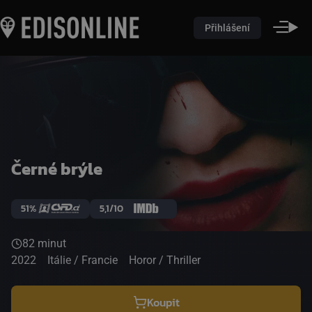
Přihlášení
Černé brýle
51%
5,1/10
82 minut
2022
Itálie / Francie
Horor / Thriller
Koupit