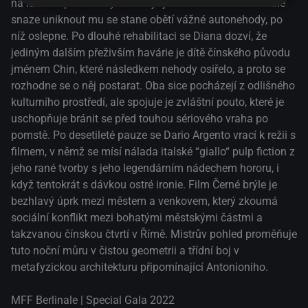
na luxusní prostitutky. Diana je jednou z nich. Při zoufalé
snaze uniknout mu se stane obětí vážné autonehody, po
níž oslepne. Po dlouhé rehabilitaci se Diana dozví, že
jediným dalším přeživším havárie je dítě čínského původu
jménem Chin, které následkem nehody osiřelo, a proto se
rozhodne se o něj postarat. Oba sice pocházejí z odlišného
kulturního prostředí, ale spojuje je zvláštní pouto, které je
uschopňuje bránit se před touhou sériového vraha po
pomstě. Po desetileté pauze se Dario Argento vrací k režii s
filmem, v němž se mísí nálada italské “giallo“ pulp fiction z
jeho rané tvorby s jeho legendárním nádechem hororu, i
když tentokrát s dávkou ostré ironie. Film Černé brýle je
bezhlavý úprk mezi městem a venkovem, který zkoumá
sociální konflikt mezi bohatými městskými částmi a
takzvanou čínskou čtvrtí v Římě. Mistrův pohled proměňuje
tuto noční můru v čistou geometrii a třídní boj v
metafyzickou architekturu připomínající Antonioniho.
MFF Berlinale | Special Gala 2022