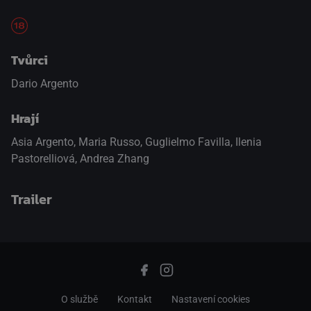
Tvůrci
Dario Argento
Hrají
Asia Argento
,
Maria Russo
,
Guglielmo Favilla
,
Ilenia
Pastorelliová
,
Andrea Zhang
Trailer
přepnout na HTML5 přehrávač
.
O službě
Kontakt
Nastavení cookies