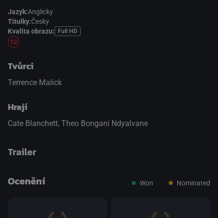
Jazyk:
Anglicky
Titulky:
Česky
Kvalita obrazu:
Full HD
Tvůrci
Terrence Malick
Hrají
Cate Blanchett
,
Theo Bongani Ndyalvane
Trailer
Ocenění
Won
Nominated
přepnout na HTML5 přehrávač
.