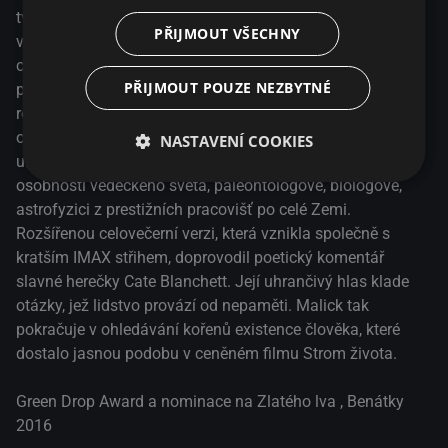
tvar filmu Cesta času. Snímek se nezabývá ničím menším
PŘIJMOUT VŠECHNY
vznikem, vývojem a zánikem známého vesmíru, životním
cyklem sluneční soustavy. V centru Malickovy pozornosti
PŘIJMOUT POUZE NEZBYTNÉ
pochopitelně leží evoluce různých živých forem, jejich
rozmanité podoby, proměny od jednobuněčných
organismů až po formování lidské civilizace. Na tvorbě
NASTAVENÍ COOKIES
unikátního dokumentu se podílela celá řada významných
osobností vědeckého světa, paleontologové, biologové,
astrofyzici z prestižních pracovišť po celé Zemi.
Rozšířenou celovečerní verzi, která vznikla společně s
kratším IMAX střihem, doprovodil poetický komentář
slavné herečky Cate Blanchett. Její uhrančivý hlas klade
otázky, jež lidstvo provází od nepaměti. Malick tak
pokračuje v ohledávání kořenů existence člověka, které
dostalo jasnou podobu v ceněném filmu Strom života.
Green Drop Award a nominace na Zlatého lva , Benátky
2016