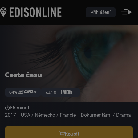
Přihlášení
Cesta času
64%
7,3/10
85 minut
2017
USA / Německo / Francie
Dokumentární / Drama
Koupit