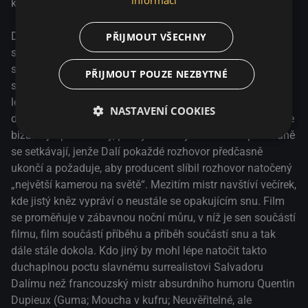
který se nikdy nezačne natáčet.
Daaaaaalí! je hravý a místy velmi vtipný fiktivní dokument
PŘIJMOUT VŠECHNY
se spletitým dějem, který se skládá z překrývajících se
snových sekvencí, nepředvídatelných skoků v čase a kde
PŘIJMOUT POUZE NEZBYTNÉ
samotného umělce ztvárňuje pět různých herců. Nervózní
lékárnice, která se stala novinářkou, musí vymýšlet stále
NASTAVENÍ COOKIES
důmyslnější finty, aby ji Dalí, který si na oplátku klade stále
bizarnější požadavky, poskytl slíbený rozhovor. Opakovaně
se setkávají, jenže Dalí pokaždé rozhovor předčasně
ukončí a požaduje, aby producent slíbil rozhovor natočený
„největší kamerou na světě“. Mezitím mistr navštíví večírek,
kde jistý kněz vypráví o neustále se opakujícím snu. Film
se proměňuje v zábavnou noční můru, v níž je sen součástí
filmu, film součástí příběhu a příběh součástí snu a tak
dále stále dokola. Kdo jiný by mohl lépe natočit takto
duchaplnou poctu slavnému surrealistovi Salvadoru
Dalímu než francouzský mistr absurdního humoru Quentin
Dupieux (Guma; Moucha v kufru; Neuvěřitelné, ale