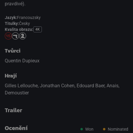
pravdivé).
Jazyk:
Francouzsky
Titulky:
Česky
Kvalita obrazu:
4K
Tvůrci
Quentin Dupieux
Hrají
Gilles Lellouche
,
Jonathan Cohen
,
Edouard Baer
,
Anais
,
Demoustier
Trailer
Ocenění
Won
Nominated