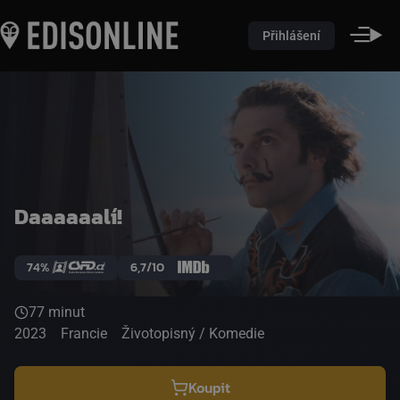
Přihlášení
Daaaaaalí!
74%
6,7/10
77 minut
2023
Francie
Životopisný / Komedie
Koupit