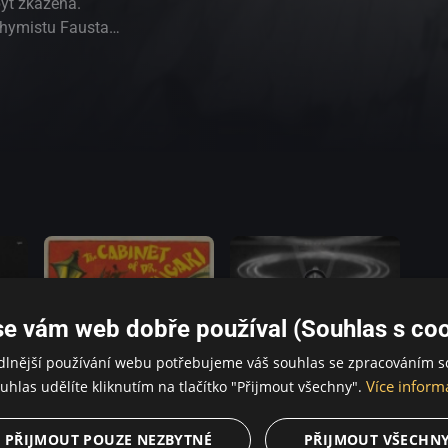
ýt zkažena.
chymistu Fausta,
řed morem. Na
hera Marlowa a J.
austa, který je
lem Gabrielem
vést z cesty k
há Mefisto
usta o pomoc.
omoci od Boha,
grafii,
nau filmový styl
. První filmová
ům ještě před
se vám web dobře používal (Souhlas s coo
odního pokladu"
dlnější používání webu potřebujeme váš souhlas se zpracováním s
ium byla
Více inform
uhlas udělíte kliknutím na tlačítko "Přijmout všechny".
iéře postupně
 70. letech 20.
lmové mistrovské
PŘIJMOUT POUZE NEZBYTNÉ
PŘIJMOUT VŠECHN