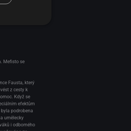
. Mefisto se
nce Fausta, který
ést z cesty k
 pomoc. Když se
peciálním efektům
e byla podrobena
 a umělecky
váků i odborného