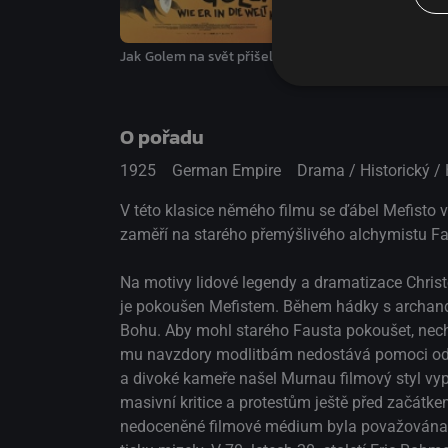
dílo a dodnes je považováno za klasiku němec
historie.
Upír Nosferatu
Jak Golem na svět přišel
O pořadu
1925
German Empire
Drama / Historický /
V této klasice němého filmu se ďábel Mefisto 
zaměří na starého přemýšlivého alchymistu Fau
Na motivy lidové legendy a dramatizace Christ
je pokoušen Mefistem. Během hádky s archandě
Bohu. Aby mohl starého Fausta pokoušet, nech
mu navzdory modlitbám nedostává pomoci od Bo
a divoké kameře našel Murnau filmový styl vypr
masivní kritice a protestům ještě před začát
nedoceněné filmové médium byla považována 