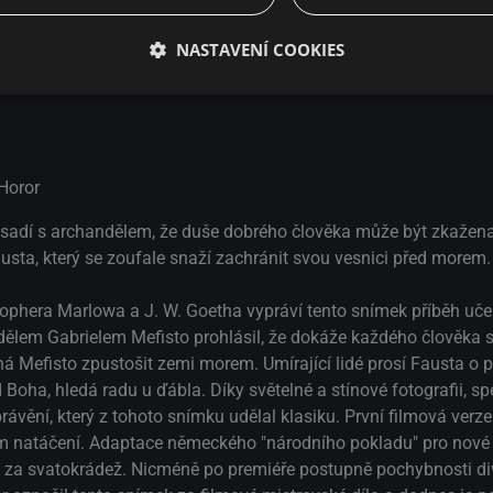
ké filmové
Metropolis
Kabinet doktora Caligariho
NASTAVENÍ COOKIES
 Horor
vsadí s archandělem, že duše dobrého člověka může být zkažena
sta, který se zoufale snaží zachránit svou vesnici před morem.
ophera Marlowa a J. W. Goetha vypráví tento snímek příběh uče
lem Gabrielem Mefisto prohlásil, že dokáže každého člověka sv
á Mefisto zpustošit zemi morem. Umírající lidé prosí Fausta o
ha, hledá radu u ďábla. Díky světelné a stínové fotografii, s
ávění, který z tohoto snímku udělal klasiku. První filmová verz
kem natáčení. Adaptace německého "národního pokladu" pro nové
za svatokrádež. Nicméně po premiéře postupně pochybnosti di