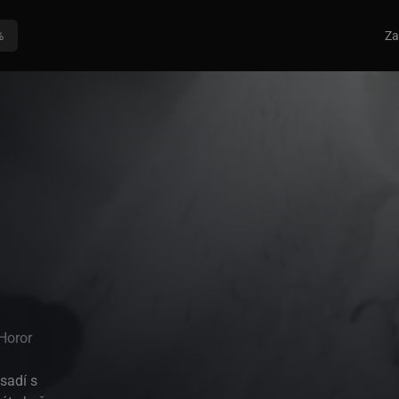
%
Za
 Horor
sadí s