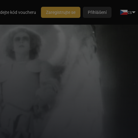
dejte kód voucheru
Zaregistrujte se
Přihlášení
cs