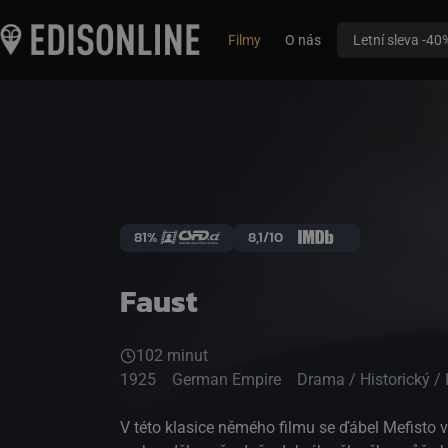
Filmy
O nás
Letní sleva -40
81%
8,1/10
Faust
102 minut
1925
German Empire
Drama / Historický /
V této klasice němého filmu se ďábel Mefisto v