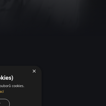
×
kies)
ouborů cookies.
ací
Y