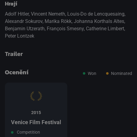
Hrají
Adolf Hitler
,
Vincent Nemeth
,
Louis-Do de Lencquesaing
,
Alexandr Sokurov
,
Marika Rökk
,
Johanna Korthals Altes
,
Benjamin Utzerath
,
François Smesny
,
Catherine Limbert
,
Peter Lontzek
Trailer
Ocenění
Won
Nominated
přepnout na HTML5 přehrávač
.
2015
Venice Film Festival
Competition