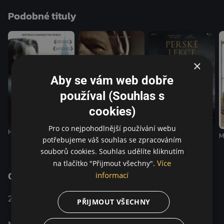
Podobné tituly
×
Aby se vám web dobře
používal (Souhlas s
cookies)
Pro co nejpohodlnější používání webu
Hannah Arendt
Saulův syn
Perské lekce
M
potřebujeme váš souhlas se zpracováním
souborů cookies. Souhlas udělíte kliknutím
Více
na tlačítko "Přijmout všechny".
O pořadu
informací
Německo / Francie /
Drama /
2015
PŘIJMOUT VŠECHNY
Nizozemsko
Historický