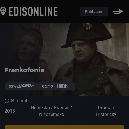
Přihlášení
Frankofonie
63%
6,5/10
84 minut
Německo / Francie /
Drama /
2015
Nizozemsko
Historický