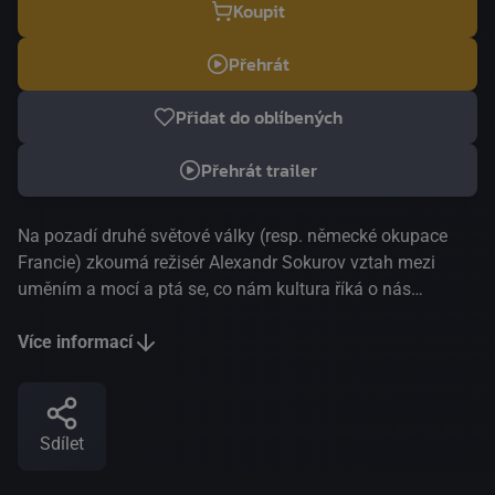
Koupit
Přehrát
Přidat do oblíbených
Přehrát trailer
Na pozadí druhé světové války (resp. německé okupace
Francie) zkoumá režisér Alexandr Sokurov vztah mezi
uměním a mocí a ptá se, co nám kultura říká o nás
samých. Jeho historický filmový esej je nekonvenční
procházkou pařížským muzeem Louvre, kterým diváka
Více informací
provádí Napoleon a Marianne coby alegorický symbol
Francouzské republiky. Louvre tu vedle ředitele M.
Jacquese Jaujarda a kunsthistorika Metternicha funguje
Sdílet
jako třetí hlavní postava – jako úchvatná kulisa i
nejvýznamnější úložiště světové kultury.