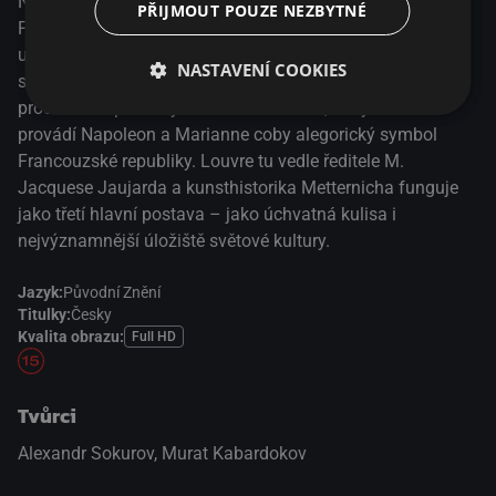
Na pozadí druhé světové války (resp. německé okupace
PŘIJMOUT POUZE NEZBYTNÉ
Francie) zkoumá režisér Alexandr Sokurov vztah mezi
uměním a mocí a ptá se, co nám kultura říká o nás
NASTAVENÍ COOKIES
samých. Jeho historický filmový esej je nekonvenční
procházkou pařížským muzeem Louvre, kterým diváka
provádí Napoleon a Marianne coby alegorický symbol
Francouzské republiky. Louvre tu vedle ředitele M.
Jacquese Jaujarda a kunsthistorika Metternicha funguje
jako třetí hlavní postava – jako úchvatná kulisa i
nejvýznamnější úložiště světové kultury.
Jazyk:
Původní Znění
Titulky:
Česky
Kvalita obrazu:
Full HD
Tvůrci
Alexandr Sokurov, Murat Kabardokov