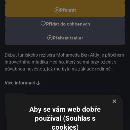
Přehrát
Přidat do oblíbených
Přehrát trailer
Debut tuniského režiséra Mohameda Ben Attiy je příběhem
introvertního mladíka Hediho, který se má brzy oženit s
půvabnou nevěstou, jež mu byla na základě rodinné
domluvy přidělena. Muž trpící pod diktátem citově
manipulativní matky však díky setkání se svobodomyslnou
Více informací
tanečnicí Rym postupně nalézá odvahu postavit se
konvencím. Attiovo emotivní prolnutí emancipační love
×
story se sociopolitickou alegorií bylo po dlouhých dvaceti
Aby se vám web dobře
Sdílet
letech prvním arabským titulem v berlínské hlavní soutěži a
používal (Souhlas s
právem si odneslo dvě významné ceny.
cookies)