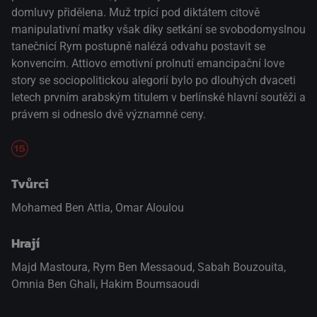
domluvy přidělena. Muž trpící pod diktátem citově
manipulativní matky však díky setkání se svobodomyslnou
tanečnicí Rym postupně nalézá odvahu postavit se
konvencím. Attiovo emotivní prolnutí emancipační love
story se sociopolitickou alegorií bylo po dlouhých dvaceti
letech prvním arabským titulem v berlínské hlavní soutěži a
právem si odneslo dvě významné ceny.
Tvůrci
Mohamed Ben Attia, Omar Aloulou
Hrají
Majd Mastoura
,
Rym Ben Messaoud
,
Sabah Bouzouita
,
Omnia Ben Ghali
,
Hakim Boumsaoudi