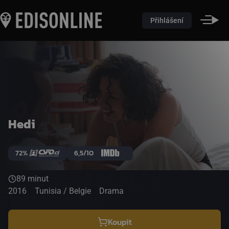
Přihlášení
Hedi
72%
6,5/10
89 minut
2016
Tunisia / Belgie
Drama
Koupit