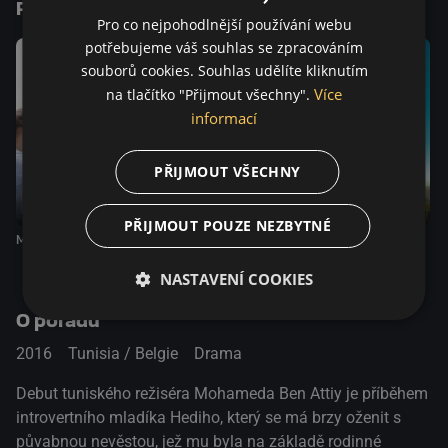
Podobné tituly
Pro co nejpohodlnější používání webu
potřebujeme váš souhlas se zpracováním
souborů cookies. Souhlas udělíte kliknutím
Více
na tlačítko "Přijmout všechny".
informací
PŘIJMOUT VŠECHNY
PŘIJMOUT POUZE NEZBYTNÉ
Mladý Ahmed
Chlapec z nebe
Za horami
NASTAVENÍ COOKIES
O pořadu
2016
Tunisia / Belgie
Drama
Debut tuniského režiséra Mohameda Ben Attiy je příběhem
introvertního mladíka Hediho, který se má brzy oženit s
půvabnou nevěstou, jež mu byla na základě rodinné