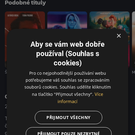
Podobné tituly
×
Aby se vám web dobře
používal (Souhlas s
cookies)
Špatný herec
Birthday Girl
Spermageddon
M
Pro co nejpohodlnější používání webu
potřebujeme váš souhlas se zpracováním
souborů cookies. Souhlas udělíte kliknutím
Více
na tlačítko "Přijmout všechny".
O pořadu
informací
2023
Velká Británie / Řecko
Drama
PŘIJMOUT VŠECHNY
Tři britské teenagerky jedou na prázdniny a doufají, že je
čeká nejlepší léto jejich života – naplno se vrhají do
divokého nočního života.
PŘIJMOUT POUZE NEZBYTNÉ