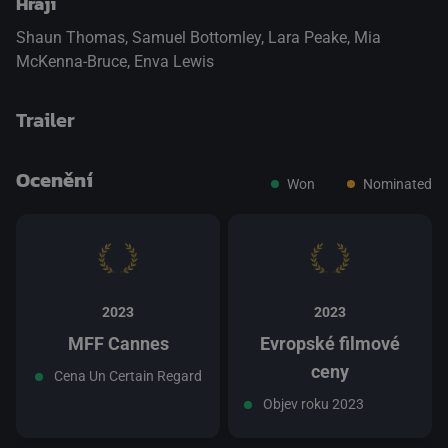
Hrají
Shaun Thomas
,
Samuel Bottomley
,
Lara Peake
,
Mia
McKenna-Bruce
,
Enva Lewis
Trailer
Ocenění
Won
Nominated
přepnout na HTML5 přehrávač
.
2023
2023
MFF Cannes
Evropské filmové
ceny
Cena Un Certain Regard
Objev roku 2023