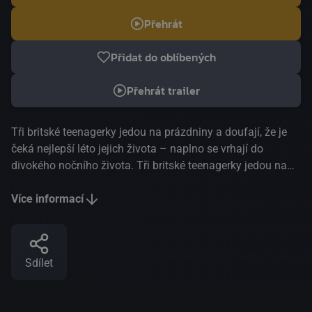
Přehrát
Přidat do oblíbených
Přehrát trailer
Tři britské teenagerky jedou na prázdniny a doufají, že je
čeká nejlepší léto jejich života – naplno se vrhají do
divokého nočního života. Tři britské teenagerky jedou na
prázdniny a doufají, že je čeká nejlepší léto jejich života –
naplno se vrhají do divokého nočního života. Skvělý,
Více informací
neonem prozářený debut režisérky a scénáristky Molly
Manning Walker o trojici britských teenagerek na divoké
prázdninové jízdě plné alkoholu zaznamenal obrovský
Sdílet
úspěch na festivalu v Cannes. Vtipný, promyšlený, ale
zničující pohled na složitost ženského přátelství a
sexualitu dospívajících.