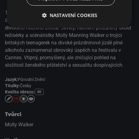
Tři britské teenagerky jedou na prázdniny a doufají, že je
NASTAVENÍ COOKIES
čeká nejlepší léto jejich života – naplno se vrhají do
divokého nočního života. Skvělý, neonem prozářený debut
režisérky a scénáristky Molly Manning Walker o trojici
britských teenagerek na divoké prázdninové jízdě plné
alkoholu zaznamenal obrovský úspěch na festivalu v
Cannes. Vtipný, promyšlený, ale zničující pohled na
složitost ženského přátelství a sexualitu dospívajících.
Jazyk:
Původní Znění
Titulky:
Česky
Kvalita obrazu:
4K
Tvůrci
Molly Walker