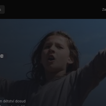
%
Za
jím dětství dosud