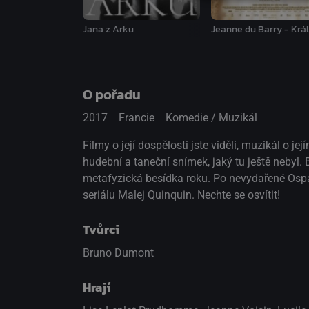
Jana z Arku
Jeanne du Barry - Krá
O pořadu
2017
Francie
Komedie / Muzikál
Filmy o její dospělosti jste viděli, muzikál o 
hudební a taneční snímek, jaký tu ještě nebyl. B
metafyzická besídka roku. Po nevydařené Ospa
seriálu Malej Quinquin. Nechte se osvítit!
Tvůrci
Bruno Dumont
Hrají