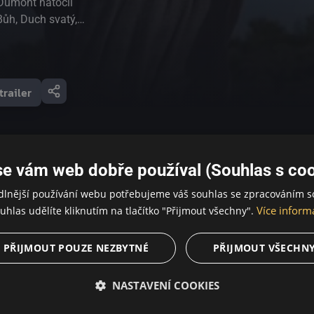
 Dumont natočil
Bůh, Duch svatý,
, nejšílenější
lé zátoce se
kterou předvedl v
trailer
se vám web dobře používal (Souhlas s coo
dlnější používání webu potřebujeme váš souhlas se zpracováním s
Více inform
uhlas udělíte kliknutím na tlačítko "Přijmout všechny".
PŘIJMOUT POUZE NEZBYTNÉ
PŘIJMOUT VŠECHN
NASTAVENÍ COOKIES