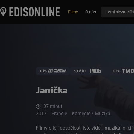
Filmy
O nás
Letní sleva -40
61%
5,8/10
63%
Janička
107 minut
2017
Francie
Komedie / Muzikál
Filmy o její dospělosti jste viděli, muzikál o je