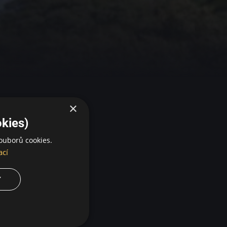
×
kies)
ouborů cookies.
ací
Y