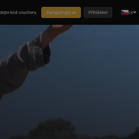
dejte kód voucheru
Zaregistrujte se
Přihlášení
cs