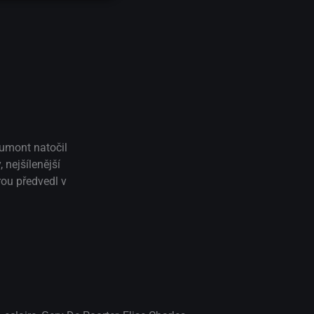
Dumont natočil
 nejšílenější
ou předvedl v