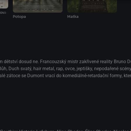
lova milenka
Potopa
Matka
jejím dětství dosud ne. Francouzský mistr zakřivené reality Bruno 
ůh, Duch svatý, hair metal, rap, ovce, jeptišky, nepodařené scény,
lé zátoce se Dumont vrací do komediálně-retardační formy, kter