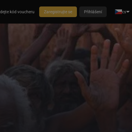
dejte kód voucheru
Zaregistrujte se
Přihlášení
cs