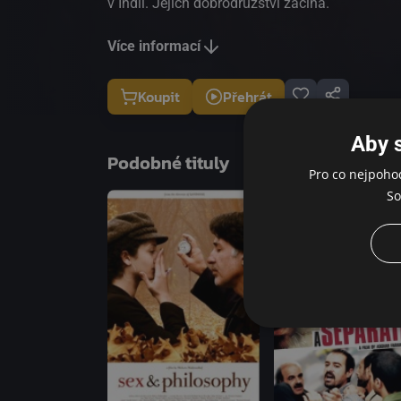
v Indii. Jejich dobrodružství začíná.
Více informací
Koupit
Přehrát
Aby 
Podobné tituly
Pro co nejpoho
So