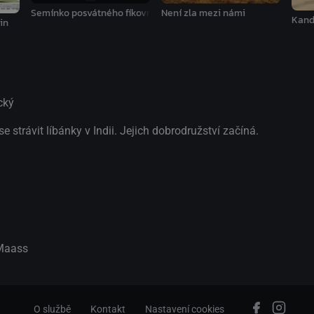
Semínko posvátného fíkovníku
Není zla mezi námi
Kand
in
cký
 strávit líbánky v Indii. Jejich dobrodružství začíná.
Maass
O službě
Kontakt
Nastavení cookies