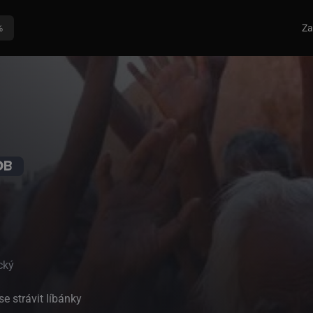
%
Za
cký
e strávit líbánky