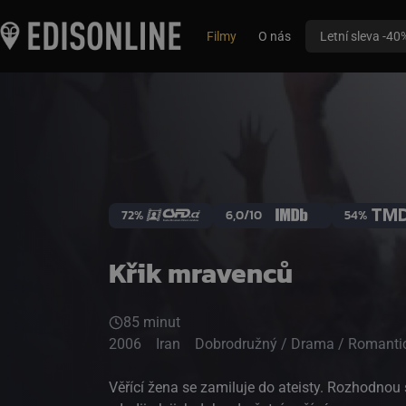
Filmy
O nás
Letní sleva -40
72%
6,0/10
54%
Křik mravenců
85 minut
2006
Iran
Dobrodružný / Drama / Romanti
Věřící žena se zamiluje do ateisty. Rozhodnou s