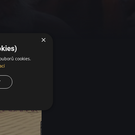
×
kies)
ouborů cookies.
ací
Y