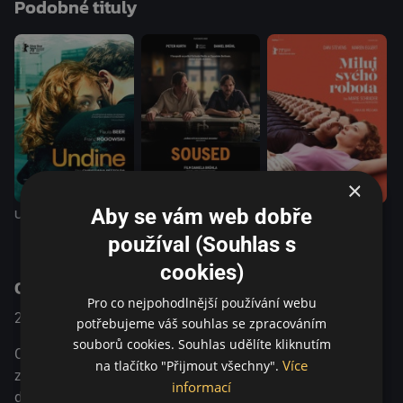
Podobné tituly
důkazem toho, že romantické drama se může odehrávat i v
prostředí supermarketu. MFF Berlinale, Hlavní soutěž 2018
Německé filmové ceny, Nejlepší mužský herecký výkon v
hlavní roli 2018 BFI Londýnský filmový festival 2018
×
Aby se vám web dobře
Undine
Soused
Miluj svého robota
používal (Souhlas s
cookies)
O pořadu
Pro co nejpohodlnější používání webu
2018
Německo
Drama
potřebujeme váš souhlas se zpracováním
souborů cookies. Souhlas udělíte kliknutím
Christian je rváč a muž s pochybnou minulostí, který svým
Více
na tlačítko "Přijmout všechny".
zjevem evokuje pitbulla. Jednu etapu má za sebou, tu
informací
druhou začíná jako pomocná síla ve velkoskladu, kde je