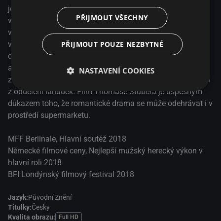
jeho nejzářivější perspektivou možnost obsluhovat
PŘIJMOUT VŠECHNY
vysokozdvižný vozík. Pro někoho, kdo sotva zvládá svůj
vlastní život a vegetuje na sociálním dně, je i tohle velká
výzva. Christiana se ujímá veterán Bruno a zasvěcuje ho
PŘIJMOUT POUZE NEZBYTNÉ
do mikrokosmu, v němž se žije podle specifických pravidel
a ve svérázných bublinách jednotlivých oddělení. Při jedné
NASTAVENÍ COOKIES
z pauz potkává Christian prostořekou a okouzlující Marion
z oddělení lahůdek. Film Thomase Stubera je úspěšným
důkazem toho, že romantické drama se může odehrávat i v
prostředí supermarketu.
MFF Berlinale, Hlavní soutěž 2018
Německé filmové ceny, Nejlepší mužský herecký výkon v
hlavní roli 2018
BFI Londýnský filmový festival 2018
Jazyk:
Původní Znění
Titulky:
Česky
Kvalita obrazu:
Full HD