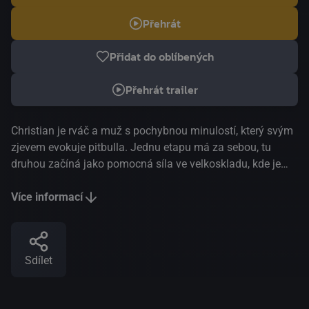
Přehrát
Přidat do oblíbených
Přehrát trailer
Christian je rváč a muž s pochybnou minulostí, který svým
zjevem evokuje pitbulla. Jednu etapu má za sebou, tu
druhou začíná jako pomocná síla ve velkoskladu, kde je
jeho nejzářivější perspektivou možnost obsluhovat
vysokozdvižný vozík. Pro někoho, kdo sotva zvládá svůj
Více informací
vlastní život a vegetuje na sociálním dně, je i tohle velká
výzva. Christiana se ujímá veterán Bruno a zasvěcuje ho
do mikrokosmu, v němž se žije podle specifických pravidel
Sdílet
a ve svérázných bublinách jednotlivých oddělení. Při jedné
z pauz potkává Christian prostořekou a okouzlující Marion
z oddělení lahůdek. Film Thomase Stubera je úspěšným