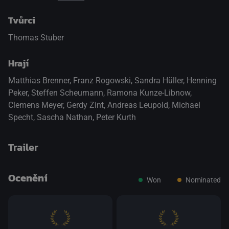
Tvůrci
Thomas Stuber
Hrají
Matthias Brenner
,
Franz Rogowski
,
Sandra Hüller
,
Henning
Peker
,
Steffen Scheumann
,
Ramona Kunze-Libnow
,
Clemens Meyer
,
Gerdy Zint
,
Andreas Leupold
,
Michael
Specht
,
Sascha Nathan
,
Peter Kurth
Trailer
Ocenění
Won
Nominated
přepnout na HTML5 přehrávač
.