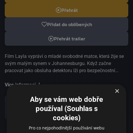
Přehrát
Přidat do oblíbených
Přehrát trailer
Film Layla vypráví o mladé svobodné matce, která žije se
svým malým synem v Johannesburgu. Když začne
pracovat jako obsluha detektoru lži pro bezpečnostní
agenturu, doufá, že konečně našla stálou práci. Připlete se
však do nehody, musí zachovat tajemství a je lapena do
Více informací
×
nebezpečné sítě lží a podezření. Neobyčejný thriller
Aby se vám web dobře
režisérky Pii Maraise se noří hluboko do jihoafrického
politického a společenského prostředí, které je stále
používal (Souhlas s
Sdílet
ovlivněno rasovým konfliktem a strachem.
cookies)
Pro co nejpohodlnější používání webu