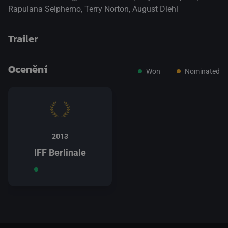
Rapulana Seiphemo
,
Terry Norton
,
August Diehl
Trailer
Ocenění
Won
Nominated
přepnout na HTML5 přehrávač
.
2013
IFF Berlinale