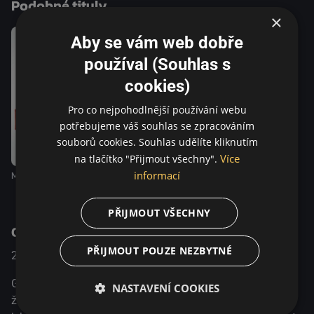
Podobné tituly
rodinného krbu, je přesně to, co právě potřebuje. Díky Sofii
×
Mrzout ojevuje smysl života... a také jedno velké tajemství.
Rozhněvaný starý muž a mladá dívka z velkého města
Aby se vám web dobře
jsou náhle dvěma půlemi jednoho člověka. Druhý snímek
používal (Souhlas s
„mrzoutské" série a první díl s Heikki Kinnunenem v titulní
cookies)
hlavní roli.
Pro co nejpohodlnější používání webu
potřebujeme váš souhlas se zpracováním
souborů cookies. Souhlas udělíte kliknutím
Více
na tlačítko "Přijmout všechny".
informací
Mrzout 3: Hledání Escortu
Mrzout
PŘIJMOUT VŠECHNY
O pořadu
PŘIJMOUT POUZE NEZBYTNÉ
2018
Finsko
Komedie / Drama
Grump se připravuje na smrt: všechno je hotovo a jeho
NASTAVENÍ COOKIES
žena je mrtvá. Vyrábí si vlastní rakev, když najednou do