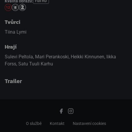
Kvalita obrazu:
Full HD
Tvůrci
Tiina Lymi
Hrají
Sulevi Peltola
,
Mari Perankoski
,
Heikki Kinnunen
,
Iikka
Forss
,
Satu Tuuli Karhu
Trailer
přepnout na HTML5 přehrávač
.
O službě
Kontakt
Nastavení cookies