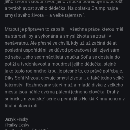
jeho života vstoupí život: jeho vnučka potřebuje moudrost
a tvrdohlavost svého dědečka. Na oplátku Grump najde
smysl svého života – a velké tajemství.
Mrzout je připraven to zabalit – všechna práce, kterou měl
na starosti, byla vykonána a smysl života se ztratil v
nenávratnu. Ale přesně ve chvíli, kdy už už začíná dělat
poslední uspořádání, se důvod pokračovat dál zjeví sám
od sebe. Jeho sedmnáctiletá vnučka Sofia se dostala do
potíží a tvrdohlavost a moudrost jejího dědečka, stejně
jako teplo rodinného krbu, je přesně to, co právě potřebuje.
Díky Sofii Mrzout ojevuje smysl života... a také jedno velké
tajemství. Rozhněvaný starý muž a mladá dívka z velkého
města jsou náhle dvěma půlemi jednoho člověka. Druhý
snímek „mrzoutské" série a první díl s Heikki Kinnunenem v
titulní hlavní roli.
Jazyk:
Finsky
Titulky:
Česky