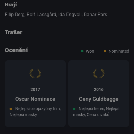
Hrají
Filip Berg
,
Rolf Lassgård
,
Ida Engvoll
,
Bahar Pars
Trailer
Ocenění
Won
Nominated
přepnout na HTML5 přehrávač
.
2017
2016
Oscar Nominace
Ceny Guldbagge
Nejlepší cizojazyčný film,
Nejlepší herec, Nejlepší
Nejlepší masky
masky, Cena diváků