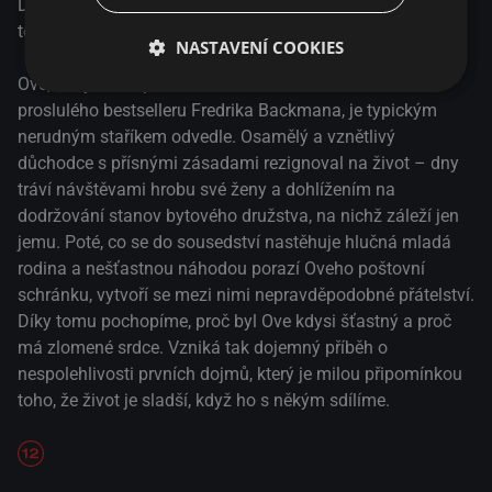
Dramatická komedie o nečekaném přátelství, lásce a o
tom, jak je důležité obklopit se správnými věcmi.
NASTAVENÍ COOKIES
Ove, který se na plátno dostal ze stránek mezinárodně
proslulého bestselleru Fredrika Backmana, je typickým
nerudným staříkem odvedle. Osamělý a vznětlivý
důchodce s přísnými zásadami rezignoval na život – dny
tráví návštěvami hrobu své ženy a dohlížením na
dodržování stanov bytového družstva, na nichž záleží jen
jemu. Poté, co se do sousedství nastěhuje hlučná mladá
rodina a nešťastnou náhodou porazí Oveho poštovní
schránku, vytvoří se mezi nimi nepravděpodobné přátelství.
Díky tomu pochopíme, proč byl Ove kdysi šťastný a proč
má zlomené srdce. Vzniká tak dojemný příběh o
nespolehlivosti prvních dojmů, který je milou připomínkou
toho, že život je sladší, když ho s někým sdílíme.