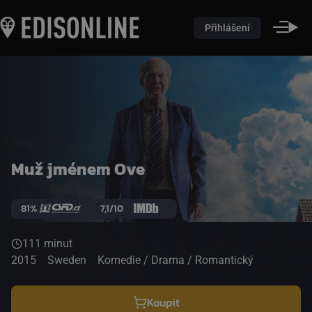
Přihlášení
Muž jménem Ove
81%
7,1/10
111 minut
2015
Sweden
Komedie / Drama / Romantický
Koupit