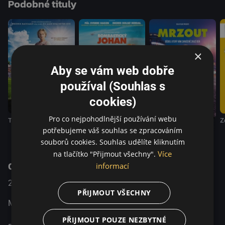
Podobné tituly
přátelství. Díky tomu pochopíme, proč byl Ove kdysi
šťastný a proč má zlomené srdce. Vzniká tak dojemný
příběh o nespolehlivosti prvních dojmů, který je milou
připomínkou toho, že život je sladší, když ho s někým
sdílíme.
×
Aby se vám web dobře
používal (Souhlas s
cookies)
Pro co nejpohodlnější používání webu
Tady byla Britt-Marie
Bombastický Johan
Z
Mrzout
potřebujeme váš souhlas se zpracováním
souborů cookies. Souhlas udělíte kliknutím
Více
na tlačítko "Přijmout všechny".
O pořadu
informací
2015
Sweden
Komedie / Drama / Romantický
PŘIJMOUT VŠECHNY
Morous, kterého budete milovat.
PŘIJMOUT POUZE NEZBYTNÉ