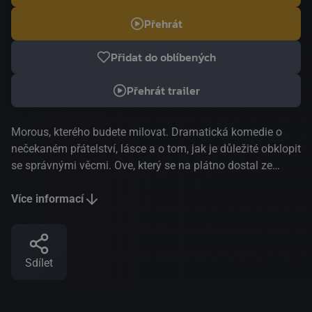
Přehrát
Přidat do oblíbených
Přehrát trailer
Morous, kterého budete milovat. Dramatická komedie o
nečekaném přátelství, lásce a o tom, jak je důležité obklopit
se správnými věcmi. Ove, který se na plátno dostal ze
stránek mezinárodně proslulého bestselleru Fredrika
Backmana, je typickým nerudným staříkem odvedle.
Více informací
Osamělý a vznětlivý důchodce s přísnými zásadami
rezignoval na život – dny tráví návštěvami hrobu své ženy
a dohlížením na dodržování stanov bytového družstva, na
Sdílet
nichž záleží jen jemu. Poté, co se do sousedství nastěhuje
hlučná mladá rodina a nešťastnou náhodou porazí Oveho
poštovní schránku, vytvoří se mezi nimi nepravděpodobné