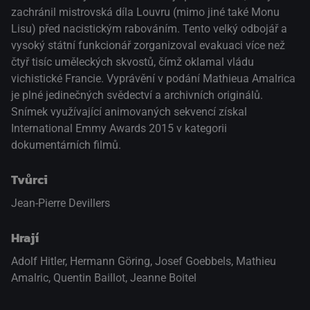
zachránil mistrovská díla Louvru (mimo jiné také Monu
Lisu) před nacistickým rabováním. Tento velký odbojář a
vysoký státní funkcionář zorganizoval evakuaci více než
čtyř tisíc uměleckých skvostů, čímž oklamal vládu
vichistické Francie. Vyprávění v podání Mathieua Amalrica
je plné jedinečných svědectví a archivních originálů.
Snímek využívající animovaných sekvencí získal
International Emmy Awards 2015 v kategorii
dokumentárních filmů.
Tvůrci
Jean-Pierre Devillers
Hrají
Adolf Hitler
,
Hermann Göring
,
Josef Goebbels
,
Mathieu
Amalric
,
Quentin Baillot
,
Jeanne Boitel