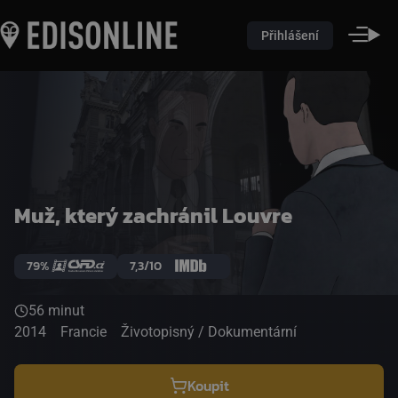
Přihlášení
Muž, který zachránil Louvre
79%
7,3/10
56 minut
2014
Francie
Životopisný / Dokumentární
Koupit