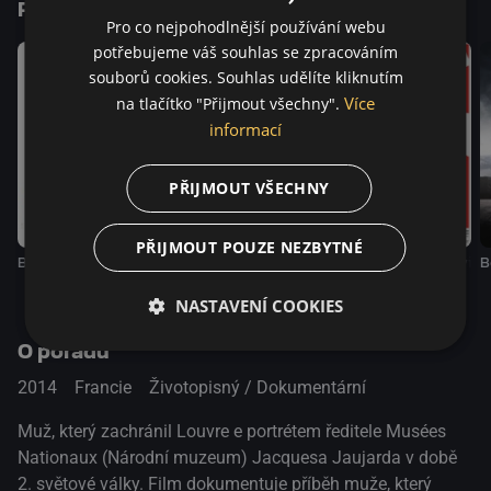
Podobné tituly
dokumentárních filmů.
Pro co nejpohodlnější používání webu
potřebujeme váš souhlas se zpracováním
souborů cookies. Souhlas udělíte kliknutím
Více
na tlačítko "Přijmout všechny".
informací
PŘIJMOUT VŠECHNY
PŘIJMOUT POUZE NEZBYTNÉ
Bratři Lumiérové
Utéct
Poznámky k Hitlerovi
B
NASTAVENÍ COOKIES
O pořadu
2014
Francie
Životopisný / Dokumentární
Muž, který zachránil Louvre e portrétem ředitele Musées
Nationaux (Národní muzeum) Jacquesa Jaujarda v době
2. světové války. Film dokumentuje příběh muže, který