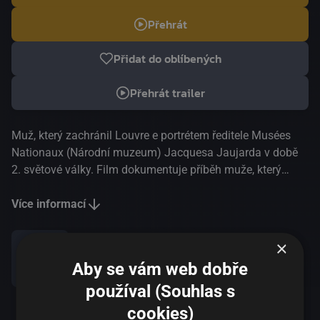
Přehrát
Přidat do oblíbených
Přehrát trailer
Muž, který zachránil Louvre e portrétem ředitele Musées
Nationaux (Národní muzeum) Jacquesa Jaujarda v době
2. světové války. Film dokumentuje příběh muže, který
zachránil mistrovská díla Louvru (mimo jiné také Monu
Lisu) před nacistickým rabováním. Tento velký odbojář a
Více informací
vysoký státní funkcionář zorganizoval evakuaci více než
čtyř tisíc uměleckých skvostů, čímž oklamal vládu
×
vichistické Francie. Vyprávění v podání Mathieua Amalrica
Aby se vám web dobře
Sdílet
je plné jedinečných svědectví a archivních originálů.
používal (Souhlas s
Snímek využívající animovaných sekvencí získal
International Emmy Awards 2015 v kategorii
cookies)