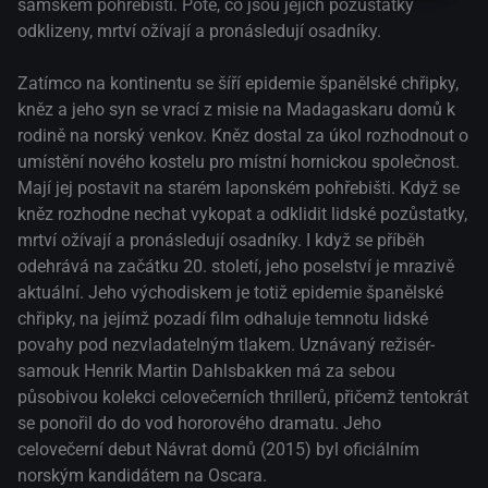
sámském pohřebišti. Poté, co jsou jejich pozůstatky
odklizeny, mrtví ožívají a pronásledují osadníky.
Zatímco na kontinentu se šíří epidemie španělské chřipky,
kněz a jeho syn se vrací z misie na Madagaskaru domů k
rodině na norský venkov. Kněz dostal za úkol rozhodnout o
umístění nového kostelu pro místní hornickou společnost.
Mají jej postavit na starém laponském pohřebišti. Když se
kněz rozhodne nechat vykopat a odklidit lidské pozůstatky,
mrtví ožívají a pronásledují osadníky. I když se příběh
odehrává na začátku 20. století, jeho poselství je mrazivě
aktuální. Jeho východiskem je totiž epidemie španělské
chřipky, na jejímž pozadí film odhaluje temnotu lidské
povahy pod nezvladatelným tlakem. Uznávaný režisér-
samouk Henrik Martin Dahlsbakken má za sebou
působivou kolekci celovečerních thrillerů, přičemž tentokrát
se ponořil do do vod hororového dramatu. Jeho
celovečerní debut Návrat domů (2015) byl oficiálním
norským kandidátem na Oscara.