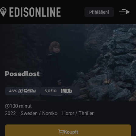
Přihlášení
Posedlost
46%
5,0/10
100 minut
2022
Sweden / Norsko
Horor / Thriller
Koupit