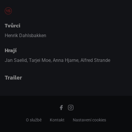
Tvůrci
Henrik Dahlsbakken
Hrají
Jan Saelid
,
Tarjei Moe
,
Anna Hjarne
,
Alfred Strande
Trailer
přepnout na HTML5 přehrávač
.
O službě
Kontakt
Nastavení cookies