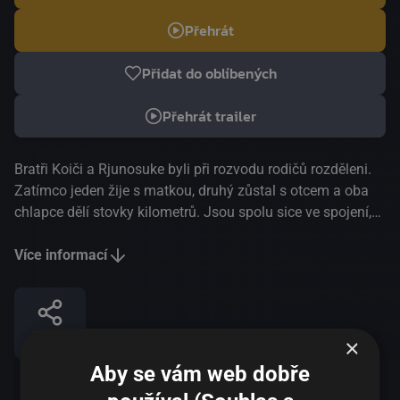
Přehrát
Přidat do oblíbených
Přehrát trailer
Bratři Koiči a Rjunosuke byli při rozvodu rodičů rozděleni.
Zatímco jeden žije s matkou, druhý zůstal s otcem a oba
chlapce dělí stovky kilometrů. Jsou spolu sice ve spojení,
ale jejich největším přáním je, aby zase mohli žít spolu v
jedné domácnosti. Jednoho dne se Koiči dozví, že na
Více informací
místě, kde se potkávají protijedoucí rychlovlaky, se plní
všechna přání. S pomocí rodiny vymyslí plán a s partou
kamarádů vyráží na cestu za zázrakem.
Sdílet
×
Aby se vám web dobře