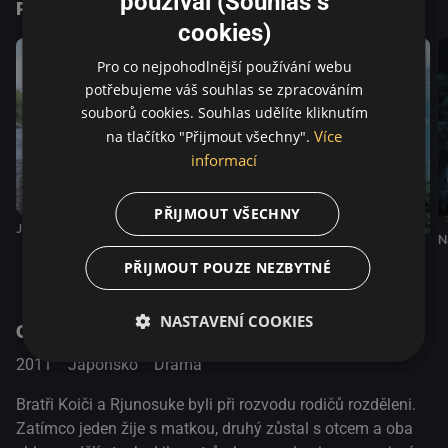
používal (Souhlas s
Podobné tituly
cookies)
Pro co nejpohodlnější používání webu
potřebujeme váš souhlas se zpracováním
souborů cookies. Souhlas udělíte kliknutím
Více
na tlačítko "Přijmout všechny".
informací
PŘIJMOUT VŠECHNY
Jaký otec, takový syn
N
Nafukovací panna
Po bouři
PŘIJMOUT POUZE NEZBYTNÉ
NASTAVENÍ COOKIES
O pořadu
2011
Japonsko
Drama
Bratři Koiči a Rjunosuke byli při rozvodu rodičů rozděleni.
Zatímco jeden žije s matkou, druhý zůstal s otcem a oba