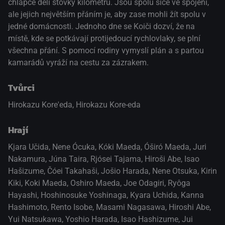
chlapce dělí stovky kilometrů. Jsou spolu sice ve spojení,
ale jejich největším přáním je, aby zase mohli žít spolu v
jedné domácnosti. Jednoho dne se Koiči dozví, že na
místě, kde se potkávají protijedoucí rychlovlaky, se plní
všechna přání. S pomocí rodiny vymyslí plán a s partou
kamarádů vyráží na cestu za zázrakem.
Tvůrci
Hirokazu Kore'eda, Hirokazu Kore-eda
Hrají
Kjara Učida
,
Nene Ócuka
,
Kóki Maeda
,
Óširó Maeda
,
Juri
Nakamura
,
Júna Taira
,
Rjósei Tajama
,
Hiroši Abe
,
Isao
Hašizume
,
Čóei Takahaši
,
Jošio Harada
,
Nene Otsuka
,
Kirin
Kiki
,
Koki Maeda
,
Oshiro Maeda
,
Joe Odagiri
,
Ryôga
Hayashi
,
Hoshinosuke Yoshinaga
,
Kyara Uchida
,
Kanna
Hashimoto
,
Rento Isobe
,
Masami Nagasawa
,
Hiroshi Abe
,
Yui Natsukawa
,
Yoshio Harada
,
Isao Hashizume
,
Jui