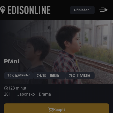
Přihlášení
Přání
74%
7,4/10
73%
123 minut
2011
Japonsko
Drama
Koupit