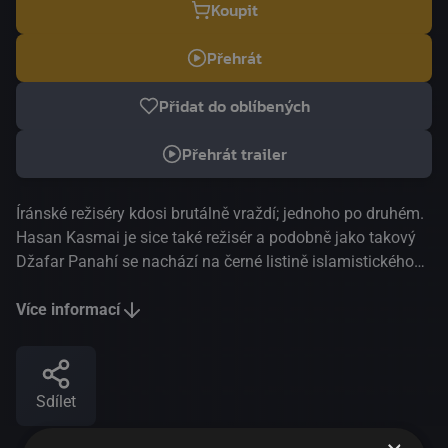
Koupit
Přehrát
Přidat do oblíbených
Přehrát trailer
Íránské režiséry kdosi brutálně vraždí; jednoho po druhém.
Hasan Kasmai je sice také režisér a podobně jako takový
Džafar Panahí se nachází na černé listině islamistického
režimu, ale smrt ne a ne přijít. Proč se tajemný zabiják
vyhýbá zrovna jemu? Ambiciózní, lehce hysterický a
Více informací
pořádně chcípácký filmař se tedy vydává po krvavé stopě.
Z jeho života se od té chvíle stává delirický trip plný
nesmyslů, jinotajů a omylů. Mani Haghighi natočil
Sdílet
částečně autobiografické ztřeštěné podobenství
společnosti, která žije na pokraji strachu, ale nebojí se o