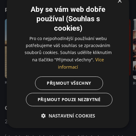
×
své existenci promluvit s cynickým šklebem. Prase je drzý
Aby se vám web dobře
Podobné tituly
politický jinotaj, buranská crazy komedie i pokřivené
kytarové sólo v cele autoritářského státu.(Film Europe)
používal (Souhlas s
cookies)
Pro co nejpohodlnější používání webu
potřebujeme váš souhlas se zpracováním
souborů cookies. Souhlas udělíte kliknutím
Více
na tlačítko "Přijmout všechny".
informací
Svatý pavouk
Sex a filozofie
Kandahár
PŘIJMOUT VŠECHNY
R
PŘIJMOUT POUZE NEZBYTNÉ
O pořadu
NASTAVENÍ COOKIES
Komedie / Krimi / Drama / Mysteriózní /
2018
Iran
Podobenství