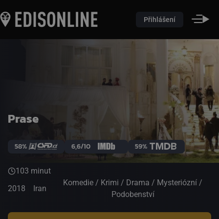
Přihlášení
Prase
58%
6,6/10
59%
103 minut
Komedie / Krimi / Drama / Mysteriózní /
2018
Iran
Podobenství