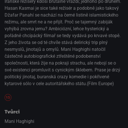
Íránské režiséry kdosi brutálně vraždí; jednoho po druhém.
Hasan Kasmai je sice také režisér a podobně jako takový
Džafar Panahí se nachází na černé listině islamistického
režimu, ale smrt ne a ne přijít. Proč se tajemný zabiják
vyhýbá zrovna jemu? Ambiciózní, lehce hysterický a
pořádně chcípácký filmař se tedy vydává po krvavé stopě.
Z jeho života se od té chvíle stává delirický trip plný
nesmyslů, jinotajů a omylů. Mani Haghighi natočil
částečně autobiografické ztřeštěné podobenství
společnosti, která žije na pokraji strachu, ale nebojí se o
své existenci promluvit s cynickým šklebem. Prase je drzý
politický jinotaj, buranská crazy komedie i pokřivené
kytarové sólo v cele autoritářského státu.(Film Europe)
Tvůrci
Mani Haghighi