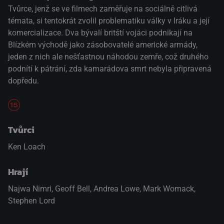
Tvůrce, jenž se ve filmech zaměřuje na sociálně citlivá
témata, si tentokrát zvolil problematiku války v Iráku a její
komercializace. Dva bývalí britští vojáci podnikají na
Blízkém východě jako zásobovatelé americké armády,
jeden z nich ale nešťastnou náhodou zemře, což druhého
podnítí k pátrání, zda kamarádova smrt nebyla připravená
dopředu.
Tvůrci
Ken Loach
Hrají
Najwa Nimri
,
Geoff Bell
,
Andrea Lowe
,
Mark Womack
,
Stephen Lord