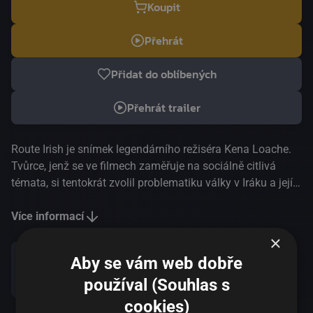
Koupit
Přehrát
Přidat do oblíbených
Přehrát trailer
Route Irish je snímek legendárního režiséra Kena Loache.
Tvůrce, jenž se ve filmech zaměřuje na sociálně citlivá
témata, si tentokrát zvolil problematiku války v Iráku a její
komercializace. Dva bývalí britští vojáci podnikají na
Blízkém východě jako zásobovatelé americké armády,
Více informací
jeden z nich ale nešťastnou náhodou zemře, což druhého
×
podnítí k pátrání, zda kamarádova smrt nebyla připravená
Aby se vám web dobře
dopředu.
Sdílet
používal (Souhlas s
cookies)