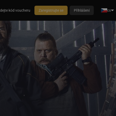
dejte kód voucheru
Zaregistrujte se
Přihlášení
cs