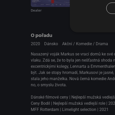
Dealer
Dealer II
O pořadu
2020
Dánsko
Akční / Komedie / Drama
Nasazený voják Markus se vrací domů ke své do
vlaku. Zdá se, že to byla jen nešťastná shod
excentrickými kolegy, Lennarta a Emmenthalero
být. Jak se stopy hromadí, Markusovi je jasné
stala jeho manželka. Nová černá komedie Ander
no, o smyslu života.
Dánské filmové ceny | Nejlepší mužská vedlejší 
Ceny Bodil | Nejlepší mužská vedlejší role | 20
MFF Rotterdam | Limelight selection | 2021