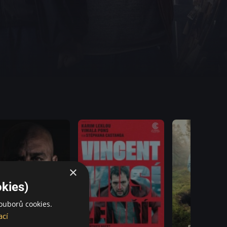
×
kies)
ouborů cookies.
ací