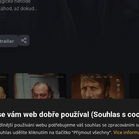
ragické nehodě
 náhod, až dokud
dvěma
om. Otto také
e za tím někdo
 jasné, že mohlo
trailer
se nakonec
omedie Anderse
tě, náhodnosti
í hudba, Nejlepší
ská vedlejší role
2021
se vám web dobře používal (Souhlas s coo
dlnější používání webu potřebujeme váš souhlas se zpracováním s
Více inform
uhlas udělíte kliknutím na tlačítko "Přijmout všechny".