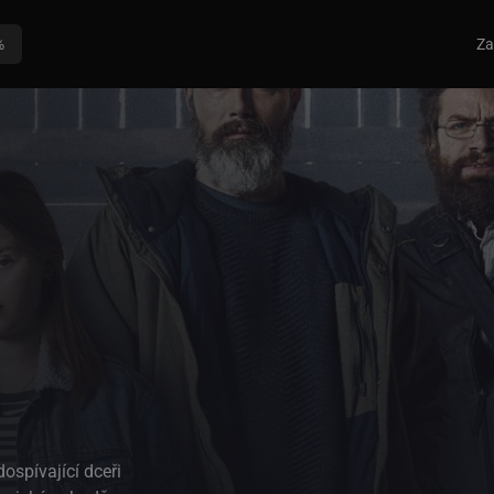
%
Za
ospívající dceři