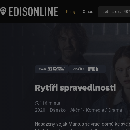
Filmy
O nás
Letní sleva -40
84%
7,6/10
Rytíři spravedlnosti
116 minut
2020
Dánsko
Akční / Komedie / Drama
Nasazený voják Markus se vrací domů ke své d