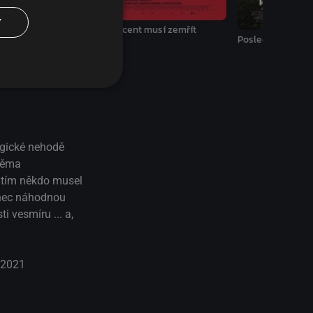
Y
land: Návrat
Vincent musí zemřít
Poslední Viking
agické nehodě
dvěma
a tím někdo musel
konec náhodnou
 vesmíru ... a,
| 2021