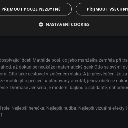
PŘIJMOUT POUZE NEZBYTNÉ
PŘIJMOUT VŠECHN
Dealer III
Dark
Bastard
NASTAVENÍ COOKIES
spívající dceři Mathilde poté, co jeho manželka zemřela při tr
a náhod, až dokud se neukáže matematický geek Otto se svými 
m. Otto také cestoval v zničeném vlaku. A je přesvědčen, že z
, že mohlo jít o pečlivě naplánovaný atentát, jehož obětí se na
se Thomase Jensena je moderní bajkou o solidaritě, náhodnosti
role, Nejlepší herečka, Nejlepší hudba, Nejlepší vizuální efekty 
21