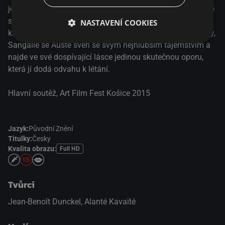
jezera, kde stojí prázdninová vila jejích rodičů, potká stejně
starou místní dívku Auste. Ta, na rozdíl od Sangaile, vede
NASTAVENÍ COOKIES
kreativní a nevázaný život. Když se z dívek stanou milenky,
Sangaile se Auste svěří se svým nejhlubším tajemstvím a
najde ve své dospívající lásce jedinou skutečnou oporu,
která jí dodá odvahu k létání.
Hlavní soutěž, Art Film Fest Košice 2015
Jazyk:
Původní Znění
Titulky:
Česky
Kvalita obrazu:
Full HD
Tvůrci
Jean-Benoît Dunckel, Alanté Kavaïté