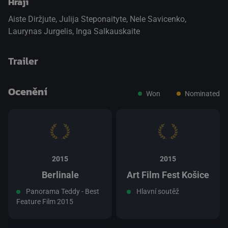
Hrají
Aiste Diržjute
,
Julija Steponaityte
,
Nele Savicenko
,
Laurynas Jurgelis
,
Inga Salkauskaite
Trailer
Ocenění
Won
Nominated
přepnout na HTML5 přehrávač
.
2015
2015
Berlinale
Art Film Fest Košice
Panorama Teddy - Best
Hlavní soutěž
Feature Film 2015