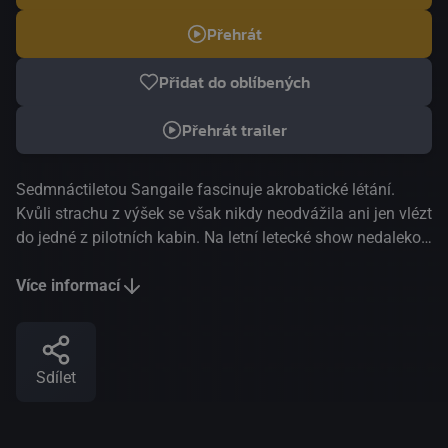
Přehrát
Přidat do oblíbených
Přehrát trailer
Sedmnáctiletou Sangaile fascinuje akrobatické létání.
Kvůli strachu z výšek se však nikdy neodvážila ani jen vlézt
do jedné z pilotních kabin. Na letní letecké show nedaleko
jezera, kde stojí prázdninová vila jejích rodičů, potká stejně
starou místní dívku Auste. Ta, na rozdíl od Sangaile, vede
Více informací
kreativní a nevázaný život. Když se z dívek stanou milenky,
Sangaile se Auste svěří se svým nejhlubším tajemstvím a
najde ve své dospívající lásce jedinou skutečnou oporu,
Sdílet
která jí dodá odvahu k létání. Hlavní soutěž, Art Film Fest
Košice 2015