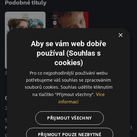
Podobné tituly
×
Aby se vám web dobře
používal (Souhlas s
cookies)
Život Adèle
Blízko
Pro co nejpohodlnější používání webu
potřebujeme váš souhlas se zpracováním
souborů cookies. Souhlas udělíte kliknutím
Více
na tlačítko "Přijmout všechny".
O pořadu
informací
2015
Francie / Nizozemsko / Lithuania
Drama
PŘIJMOUT VŠECHNY
Sedmnáctiletou Sangaile fascinuje akrobatické létání.
Kvůli strachu z výšek se však nikdy neodvážila ani jen vlézt
PŘIJMOUT POUZE NEZBYTNÉ
do jedné z pilotních kabin. Na letní letecké show nedaleko