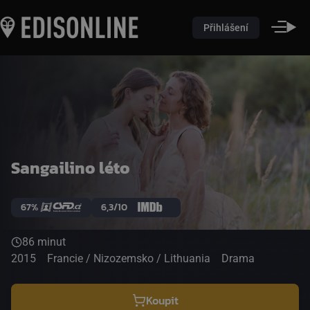
Přihlášení
Sangailino léto
67%
6,3/10
86 minut
2015
Francie / Nizozemsko / Lithuania
Drama
Koupit