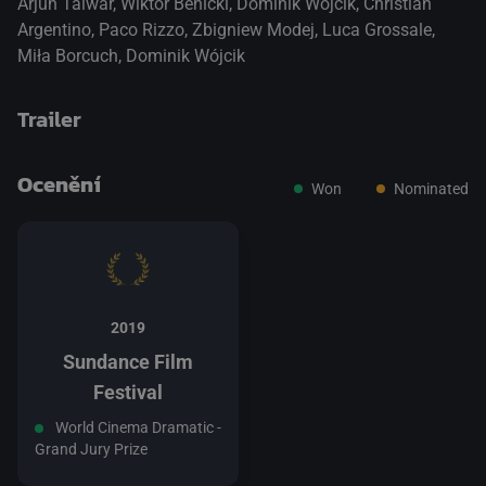
Arjun Talwar
,
Wiktor Benicki
,
Dominik Wojcik
,
Christian
Argentino
,
Paco Rizzo
,
Zbigniew Modej
,
Luca Grossale
,
Miła Borcuch
,
Dominik Wójcik
Trailer
Ocenění
Won
Nominated
přepnout na HTML5 přehrávač
.
2019
Sundance Film
Festival
World Cinema Dramatic -
Grand Jury Prize