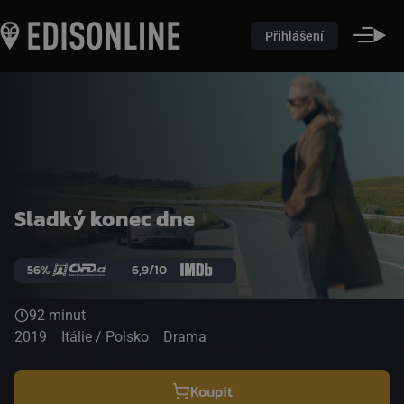
Přihlášení
Sladký konec dne
56%
6,9/10
92 minut
2019
Itálie / Polsko
Drama
Koupit