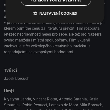
PŘIJMOUT POUZE NEZBYTNÉ
mladého přistěhovalce Nazeera. Na křižovatce nespoutané
mysli a stárnoucího těla se Maria snaží najít svou roli v
NASTAVENÍ COOKIES
dynamickém světě kolem ní. Své hodnoty dá jasně najevo
v proslovu, v němž okomentuje bombový útok v Římě a při
kterém odmítne cenu za literaturu převzít. Tím rozpoutá
řetězec nepříjemností nejen pro sebe, ale též pro Nazeera,
svého manžela i místní spoluobčany. Film vkusně
zachycuje střet velkolepého kreativního intelektu s
rozpadajícími se evropskými hodnotami.
Tvůrci
Jacek Borcuch
Hrají
Krystyna Janda
,
Vincent Riotta
,
Antonio Catania
,
Kasia
Smutniak
,
Robin Renucci
,
Lorenzo de Moor
,
Mila Borcuch
,