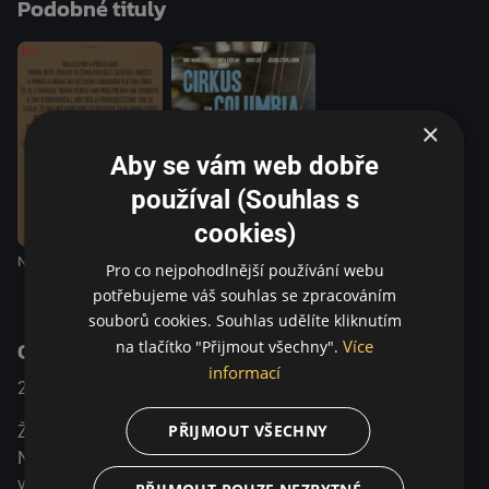
Podobné tituly
rozpadajícími se evropskými hodnotami.
×
Aby se vám web dobře
používal (Souhlas s
cookies)
Nalezeno v překladu
Cirkus Columbia
Pro co nejpohodlnější používání webu
potřebujeme váš souhlas se zpracováním
souborů cookies. Souhlas udělíte kliknutím
O pořadu
Více
na tlačítko "Přijmout všechny".
informací
2019
Itálie / Polsko
Drama
PŘIJMOUT VŠECHNY
Židovská spisovatelka Maria Linde je čerstvou nositelkou
Nobelovy ceny. Její harmonický rodinný život na italském
venkově však začne skřípat, když podlehne šarmu