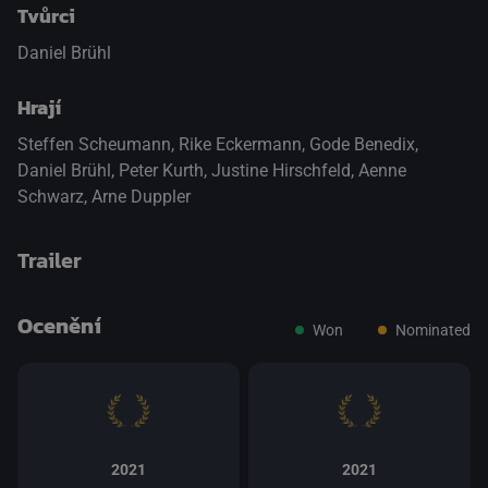
Tvůrci
Daniel Brühl
Hrají
Steffen Scheumann
,
Rike Eckermann
,
Gode Benedix
,
Daniel Brühl
,
Peter Kurth
,
Justine Hirschfeld
,
Aenne
Schwarz
,
Arne Duppler
Trailer
Ocenění
Won
Nominated
přepnout na HTML5 přehrávač
.
2021
2021