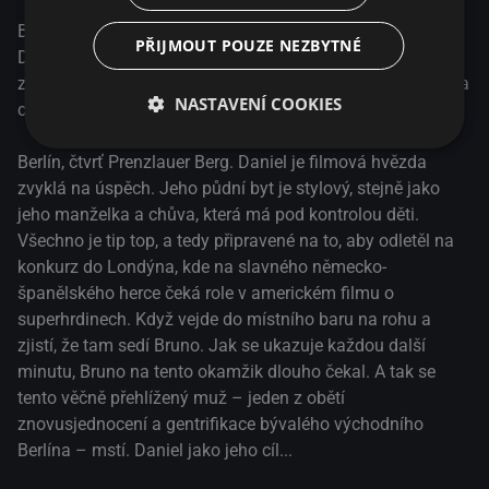
Během zdánlivě náhodného setkání je filmová hvězda
PŘIJMOUT POUZE NEZBYTNÉ
Daniel konfrontována s Brunem, jedním z poražených po
znovusjednocení a gentrifikace. Ví o Danielovi všechno – a
NASTAVENÍ COOKIES
chce se pomstít. Daniel Brühl v jeho režijním debutu.
Berlín, čtvrť Prenzlauer Berg. Daniel je filmová hvězda
zvyklá na úspěch. Jeho půdní byt je stylový, stejně jako
jeho manželka a chůva, která má pod kontrolou děti.
Všechno je tip top, a tedy připravené na to, aby odletěl na
konkurz do Londýna, kde na slavného německo-
španělského herce čeká role v americkém filmu o
superhrdinech. Když vejde do místního baru na rohu a
zjistí, že tam sedí Bruno. Jak se ukazuje každou další
minutu, Bruno na tento okamžik dlouho čekal. A tak se
tento věčně přehlížený muž – jeden z obětí
znovusjednocení a gentrifikace bývalého východního
Berlína – mstí. Daniel jako jeho cíl...