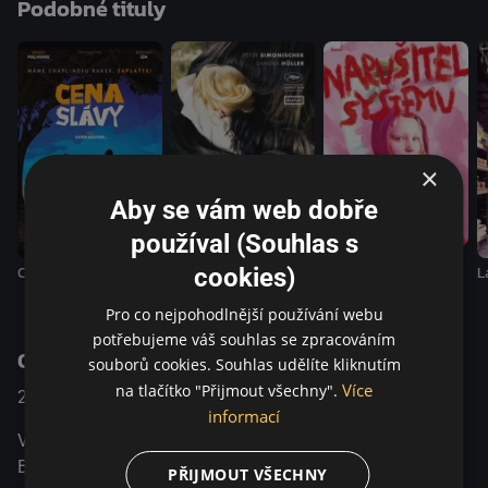
Podobné tituly
čeká role v americkém filmu o superhrdinech. Když vejde
do místního baru na rohu a zjistí, že tam sedí Bruno. Jak se
ukazuje každou další minutu, Bruno na tento okamžik
dlouho čekal. A tak se tento věčně přehlížený muž – jeden
z obětí znovusjednocení a gentrifikace bývalého
východního Berlína – mstí. Daniel jako jeho cíl...
×
Aby se vám web dobře
používal (Souhlas s
Toni Erdmann
Narušitel systému
Cena slávy
L
cookies)
Pro co nejpohodlnější používání webu
potřebujeme váš souhlas se zpracováním
O pořadu
souborů cookies. Souhlas udělíte kliknutím
Více
na tlačítko "Přijmout všechny".
2021
USA / Německo
Komedie
informací
V hospodě se potká Východní Berlín se Západním
Berlínem. Jeden se ptá druhého...
PŘIJMOUT VŠECHNY