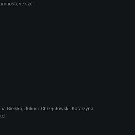
omnosti, ve své
na Bielska
,
Juliusz Chrząstowski
,
Katarzyna
kel