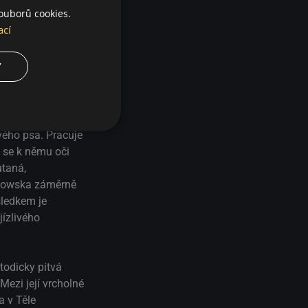
ouborů cookies.
ací
Y
vého psa. Pracuje
í se k němu oči
utaná,
zumowska záměrně
sledkem je
jízlivého
todicky pitvá
Mezi její vrcholné
a v Těle