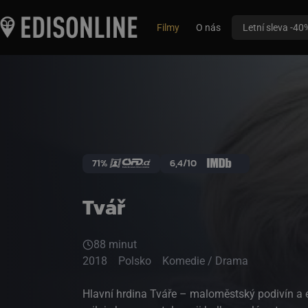
Filmy
O nás
Letní sleva -40
71%
6,4/10
Tvář
88 minut
2018
Polsko
Komedie / Drama
Hlavní hrdina Tváře – maloměstský podivín a 