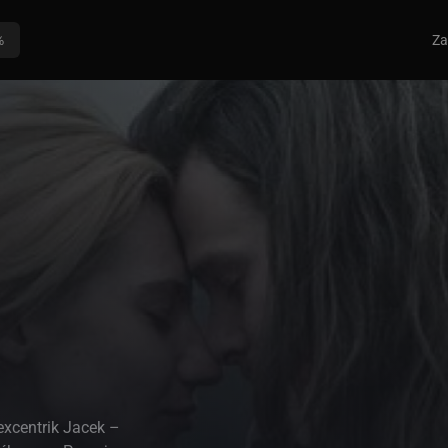
%
Za
excentrik Jacek –