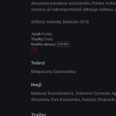
zkoumala paradoxy současného Polska rozkroč
novince už nekompromisně odhaluje mělkou, d
Stříbrný medvěd, Berlinále 2018
Jazyk:
Polsky
Titulky:
Česky
Kvalita obrazu:
Full HD
Tvůrci
Małgorzata Szumowska
Hrají
Mateusz Kościukiewicz
,
Dobromir Dymecki
,
Ag
Warzecha
,
Ewa Kolasińska
,
Dariusz Chojnacki
Trailer