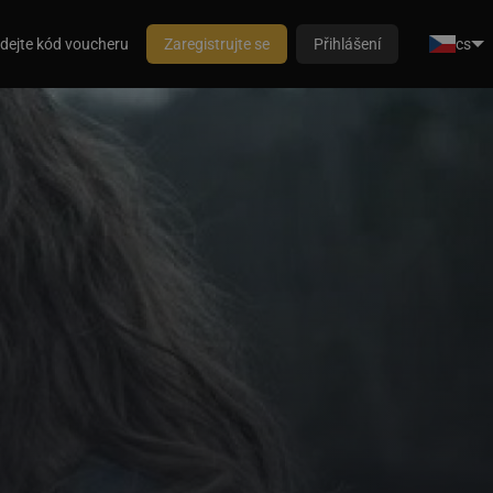
dejte kód voucheru
Zaregistrujte se
Přihlášení
cs