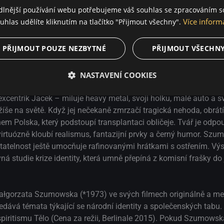
novince už
dlnější používání webu potřebujeme váš souhlas se zpracováním s
u, bigotní a
Více inform
uhlas udělíte kliknutím na tlačítko "Přijmout všechny".
PŘIJMOUT POUZE NEZBYTNÉ
PŘIJMOUT VŠECHN
NASTAVENÍ COOKIES
xcentrik Jacek – miluje heavy metal, svoji holku, malé auto a s
žíše na světě. Když jej nečekaně zmrzačí tragická nehoda, obrát
em Polska, který podstoupí transplantaci obličeje. Tvář je odpo
á virtuózně kloubí realismus, fantazijní prvky a černý humor. S
pytatelnost ještě umocňuje rafinovanými hrátkami s ostřením. Vý
studie krize identity, která umně přepíná z komisní frašky do 
Małgorzata Szumowska (*1973) ve svých filmech originálně a me
ává témata týkající se národní identity a společenských tabu. 
spiritismu Tělo (Cena za režii, Berlinale 2015). Pokud Szumowsk