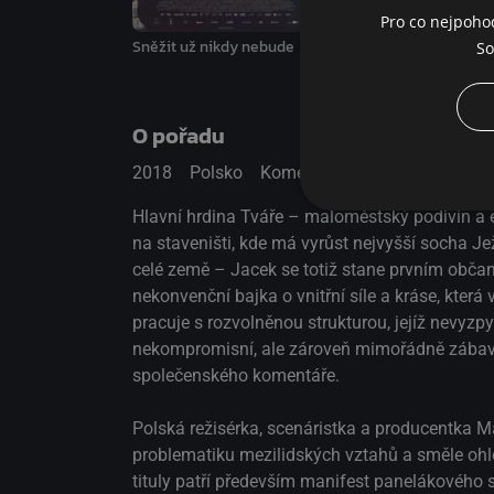
komplikovanými výzvami přítomnosti, ve své 
Pro co nejpoho
nekompromisně odhaluje mělkou, deformovano
Sněžit už nikdy nebude
Je mi ze sebe špatně
So
pokryteckou tvář polského venkova. Stříbrný medvěd, Berlinále
2018
O pořadu
2018
Polsko
Komedie / Drama
Hlavní hrdina Tváře – maloměstský podivín a e
na staveništi, kde má vyrůst nejvyšší socha Je
celé země – Jacek se totiž stane prvním občan
nekonvenční bajka o vnitřní síle a kráse, kter
pracuje s rozvolněnou strukturou, jejíž nevyz
nekompromisní, ale zároveň mimořádně zábavná 
společenského komentáře.
Polská režisérka, scenáristka a producentka 
problematiku mezilidských vztahů a směle ohled
tituly patří především manifest panelákového 