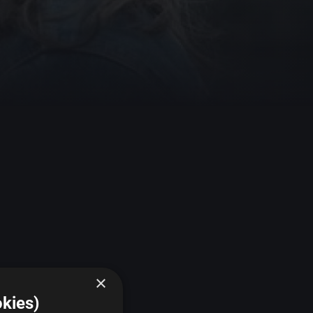
×
kies)