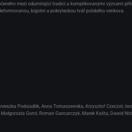
eného mezi odumírající tradicí a komplikovanými výzvami přít
eformovanou, bigotní a pokryteckou tvář polského venkova.
nieszka Podsiadlik
,
Anna Tomaszewska
,
Krzysztof Czeczot
,
Iwo
,
Małgorzata Gorol
,
Roman Gancarczyk
,
Marek Kalita
,
Dawid Nic