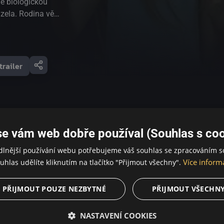
je biologickou
zela. Rodina věří
 vzít dceru
metafyzických
h proměny. Mulin
ja přišla z
trailer
se vám web dobře používal (Souhlas s coo
dlnější používání webu potřebujeme váš souhlas se zpracováním s
Více inform
uhlas udělíte kliknutím na tlačítko "Přijmout všechny".
PŘIJMOUT POUZE NEZBYTNÉ
PŘIJMOUT VŠECHN
NASTAVENÍ COOKIES