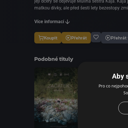
její dcery se objevuje Mulina sestra Kaja. Kaja 
matkou dívky, ale před šesti lety bezestopy zmi
ve smíření, ale Mula se obává, že si Kaja přišla
zpátky. Mezitím se odehraje série zvláštních 
Více informací
událostí a Kajina přítomnost vyvolává v lidec
strach se stupňuje, chce se setry zbavit. Ale Ka
Koupit
Přehrát
Přehrát 
nějakého důvodu.
Podobné tituly
Aby 
Pro co nejpoho
So