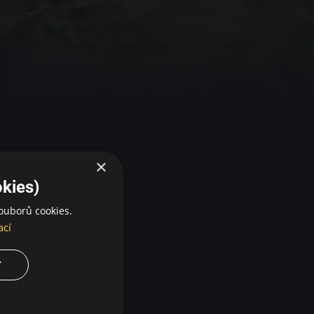
×
kies)
ouborů cookies.
ací
Y