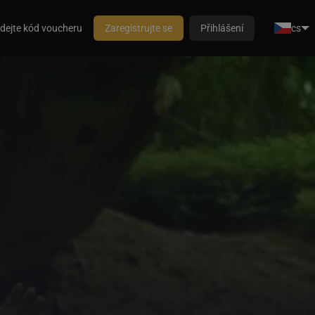
dejte kód voucheru
Zaregistrujte se
Přihlášení
cs