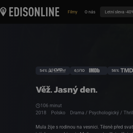
Filmy
O nás
Letní sleva -40
54%
6,1/10
56%
Věž. Jasný den.
106 minut
2018
Polsko
Drama / Psychologický / Thril
Mula žije s rodinou na vesnici. Těsně před sv