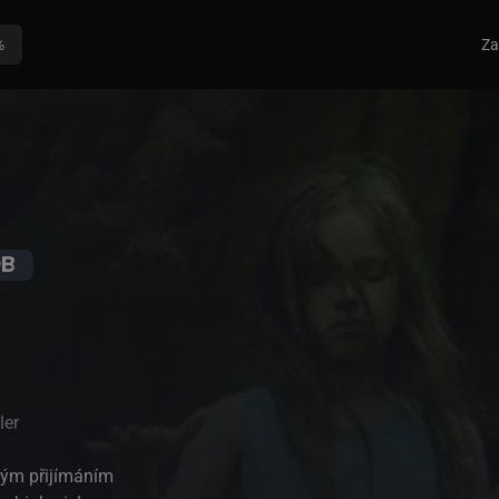
%
Za
ler
atým přijímáním