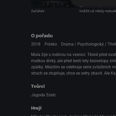
Začátek
Sněžit už nikdy nebud
O pořadu
2018
Polsko
Drama / Psychologický / Thril
Mula žije s rodinou na vesnici. Těsně před svat
matkou dívky, ale před šesti lety bezestopy zmiz
zpátky. Mezitím se odehraje série zvláštních 
strach se stupňuje, chce se setry zbavit. Ale K
Tvůrci
Jagoda Szelc
Hrají