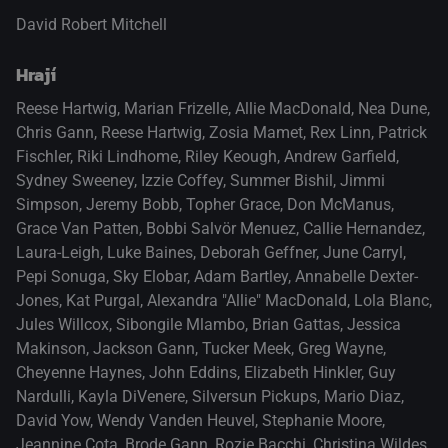
David Robert Mitchell
Hrají
Reese Hartwig
,
Marian Frizelle
,
Allie MacDonald
,
Nea Dune
,
Chris Gann
,
Reese Hartwig
,
Zosia Mamet
,
Rex Linn
,
Patrick
Fischler
,
Riki Lindhome
,
Riley Keough
,
Andrew Garfield
,
Sydney Sweeney
,
Izzie Coffey
,
Summer Bishil
,
Jimmi
Simpson
,
Jeremy Bobb
,
Topher Grace
,
Don McManus
,
Grace Van Patten
,
Bobbi Salvör Menuez
,
Callie Hernandez
,
Laura-Leigh
,
Luke Baines
,
Deborah Geffner
,
June Carryl
,
Pepi Sonuga
,
Sky Elobar
,
Adam Bartley
,
Annabelle Dexter-
Jones
,
Kat Purgal
,
Alexandra "Allie" MacDonald
,
Lola Blanc
,
Jules Willcox
,
Sibongile Mlambo
,
Brian Gattas
,
Jessica
Makinson
,
Jackson Gann
,
Tucker Meek
,
Greg Wayne
,
Cheyenne Haynes
,
John Eddins
,
Elizabeth Hinkler
,
Guy
Nardulli
,
Kayla DiVenere
,
Silversun Pickups
,
Mario Diaz
,
David Yow
,
Wendy Vanden Heuvel
,
Stephanie Moore
,
Jeannine Cota
,
Brode Gann
,
Rozie Bacchi
,
Christina Wildes
,