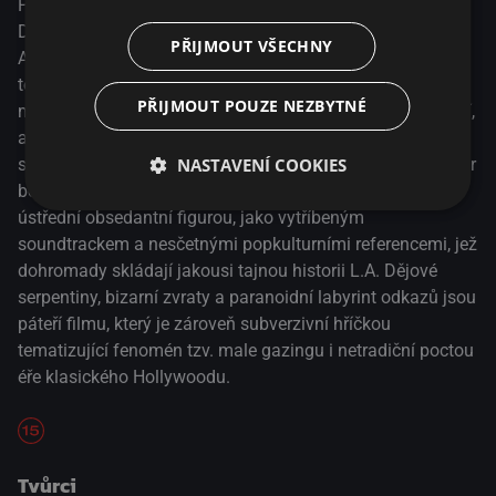
Po znamenitém meta-hororu Neutečeš se osobitý režisér
David Robert Mitchell vydal na halucinogenní výlet po Los
PŘIJMOUT VŠECHNY
Angeles: jeho meandrující neo-noir Záhada Silver Lake se
točí kolem třiatřicetiletého Sama, který se po zmizení své
PŘIJMOUT POUZE NEZBYTNÉ
mysteriózní sousedky Sarah pouští do surreálného pátrání,
aby dekódoval tajemství, skandály a konspirace ukrývající
NASTAVENÍ COOKIES
se v hlubinách Města andělů. Hypnotický a zábavný thriller
bezmála lynchovského ražení je poháněn stejně tak
ústřední obsedantní figurou, jako vytříbeným
soundtrackem a nesčetnými popkulturními referencemi, jež
dohromady skládají jakousi tajnou historii L.A. Dějové
serpentiny, bizarní zvraty a paranoidní labyrint odkazů jsou
páteří filmu, který je zároveň subverzivní hříčkou
tematizující fenomén tzv. male gazingu i netradiční poctou
éře klasického Hollywoodu.
Tvůrci