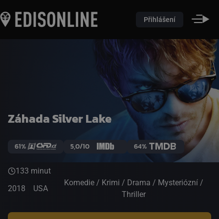
Přihlášení
Záhada Silver Lake
61%
5,0/10
64%
133 minut
Komedie / Krimi / Drama / Mysteriózní /
2018
USA
Thriller