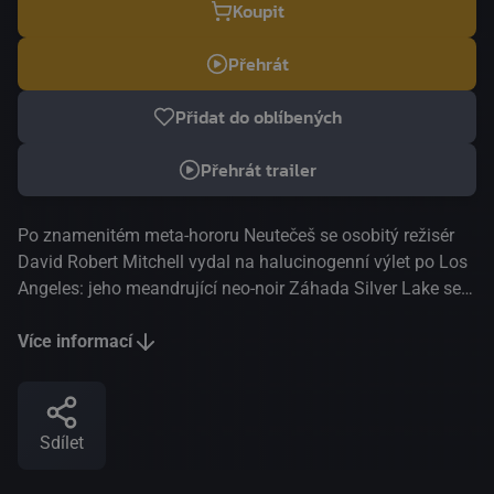
Koupit
Přehrát
Přidat do oblíbených
Přehrát trailer
Po znamenitém meta-hororu Neutečeš se osobitý režisér
David Robert Mitchell vydal na halucinogenní výlet po Los
Angeles: jeho meandrující neo-noir Záhada Silver Lake se
točí kolem třiatřicetiletého Sama, který se po zmizení své
mysteriózní sousedky Sarah pouští do surreálného pátrání,
Více informací
aby dekódoval tajemství, skandály a konspirace ukrývající
se v hlubinách Města andělů. Hypnotický a zábavný thriller
bezmála lynchovského ražení je poháněn stejně tak
Sdílet
ústřední obsedantní figurou, jako vytříbeným
soundtrackem a nesčetnými popkulturními referencemi, jež