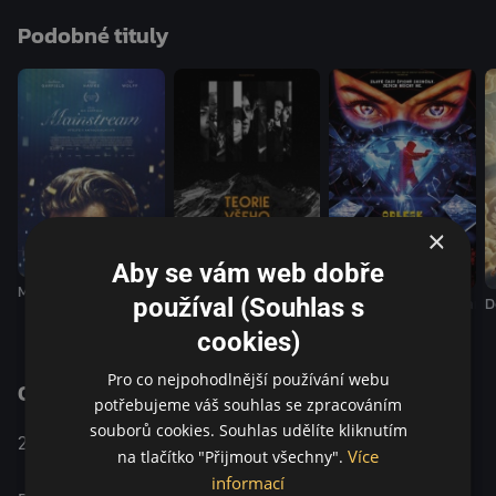
dohromady skládají jakousi tajnou historii L.A. Dějové
Podobné tituly
serpentiny, bizarní zvraty a paranoidní labyrint odkazů jsou
páteří filmu, který je zároveň subverzivní hříčkou
tematizující fenomén tzv. male gazingu i netradiční poctou
éře klasického Hollywoodu.
×
Aby se vám web dobře
Mainstream
Teorie všeho
používal (Souhlas s
Odlesk v mrtvém diama
D
cookies)
Pro co nejpohodlnější používání webu
O pořadu
potřebujeme váš souhlas se zpracováním
souborů cookies. Souhlas udělíte kliknutím
Komedie / Krimi / Drama / Mysteriózní /
2018
USA
Více
na tlačítko "Přijmout všechny".
Thriller
informací