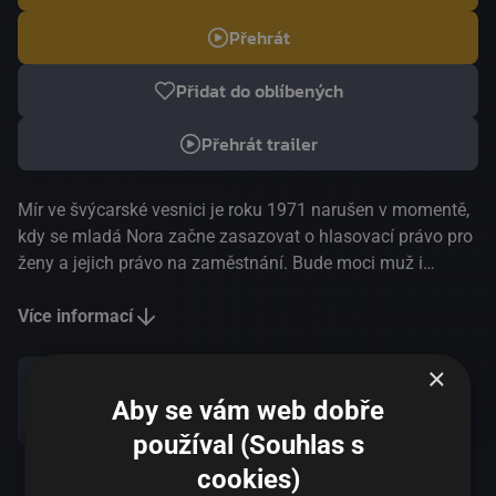
Přehrát
Přidat do oblíbených
Přehrát trailer
Mír ve švýcarské vesnici je roku 1971 narušen v momentě,
kdy se mladá Nora začne zasazovat o hlasovací právo pro
ženy a jejich právo na zaměstnání. Bude moci muž i
nadále rozhodovat o penězích i o tom, zda jeho manželka
smí nebo nesmí pracovat?
Více informací
×
Aby se vám web dobře
Sdílet
používal (Souhlas s
cookies)