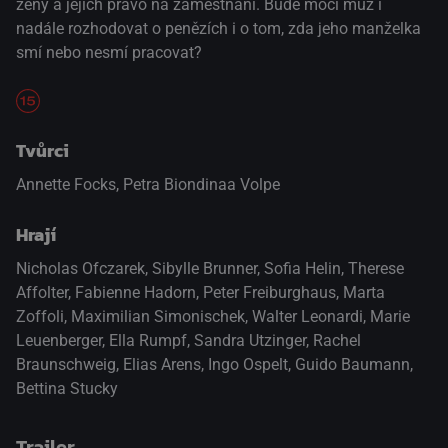
ženy a jejich právo na zaměstnání. Bude moci muž i
nadále rozhodovat o penězích i o tom, zda jeho manželka
smí nebo nesmí pracovat?
Tvůrci
Annette Focks, Petra Biondinaa Volpe
Hrají
Nicholas Ofczarek
,
Sibylle Brunner
,
Sofia Helin
,
Therese
Affolter
,
Fabienne Hadorn
,
Peter Freiburghaus
,
Marta
Zoffoli
,
Maximilian Simonischek
,
Walter Leonardi
,
Marie
Leuenberger
,
Ella Rumpf
,
Sandra Utzinger
,
Rachel
Braunschweig
,
Elias Arens
,
Ingo Ospelt
,
Guido Baumann
,
Bettina Stucky
Trailer