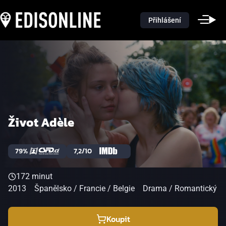
Přihlášení
Život Adèle
79%
7,2/10
172 minut
2013
Španělsko / Francie / Belgie
Drama / Romantický
Koupit