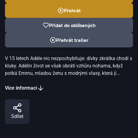
Přehrát
Přidat do oblíbených
Přehrát trailer
V 15 letech Adèle nic nezpochybňuje: dívky zkrátka chodí s
kluky. Adèlin život se však obrátí vzhůru nohama, když
potká Emmu, mladou ženu s modrými vlasy, která jí
umožní objevit touhu a prosadit se jako dospělá žena.
Adèle dospívá, hledá sama sebe, ztrácí se a znovu
Více informací
nachází…Režisér Abdellatif Kechiche šokoval na MFF v
Cannes filmové kritiky svým detailním vykreslením
sexuálních scén a zároveň uchvátil výjimečným příběhem
Sdílet
dvou žen, které hledají cestu k sobě samým i k okolnímu
světu.