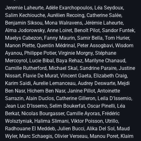
Jeremie Laheurte
,
Adèle Exarchopoulos
,
Léa Seydoux
,
Salim Kechiouche
,
Aurélien Recoing
,
Catherine Salée
,
Benjamin Siksou
,
Mona Walravens
,
Jérémie Laheurte
,
Alma Jodorowsky
,
Anne Loiret
,
Benoît Pilot
,
Sandor Funtek
,
Maelys Cabezon
,
Fanny Maurin
,
Samir Bella
,
Tom Hurier
,
Manon Piette
,
Quentin Médrinal
,
Peter Assogbavi
,
Wisdom
Ayanou
,
Philippe Potier
,
Virginie Morgny
,
Stéphane
Mercoyrol
,
Lucie Bibal
,
Baya Rehaz
,
Marilyne Chanaud
,
Camille Rutherford
,
Michael Skal
,
Sandrine Paraire
,
Justine
Nissart
,
Flavie De Murat
,
Vincent Gaeta
,
Elizabeth Craig
,
Karim Saidi
,
Aurelie Lemanceau
,
Audrey Deswarte
,
Mejdi
Ben Nasr
,
Hichem Ben Nasr
,
Janine Pillot
,
Antoinette
Sarrazin
,
Alain Duclos
,
Catherine Gilleron
,
Leila D'Issernio
,
Jean Luc D'Isserno
,
Selim Boukerfat
,
Oscar Pinelli
,
Léa
Berkat
,
Nicolas Bourgasser
,
Camille Ayoras
,
Frédéric
Wolsztyniak
,
Halima Slimani
,
Viktor Poisson
,
Utrillo
,
Radhouane El Meddeb
,
Julien Bucci
,
Alika Del Sol
,
Maud
Wyler
,
Marc Schaegis
,
Olivier Verseau
,
Manou Poret
,
Klaim