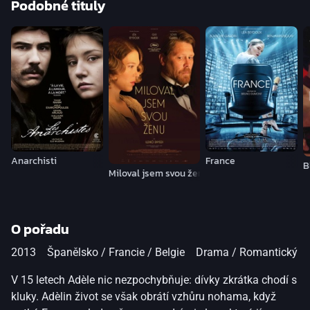
Podobné tituly
Anarchisti
France
B
Miloval jsem svou ženu
O pořadu
2013
Španělsko / Francie / Belgie
Drama / Romantický
V 15 letech Adèle nic nezpochybňuje: dívky zkrátka chodí s
kluky. Adèlin život se však obrátí vzhůru nohama, když