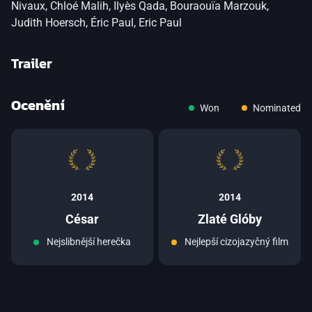
Nivaux
,
Chloé Malih
,
Ilyès Qada
,
Bouraouïa Marzouk
,
Judith Hoersch
,
Éric Paul
,
Eric Paul
Trailer
Ocenění
Won
Nominated
přepnout na HTML5 přehrávač
.
2014
2014
César
Zlaté Glóby
Nejslibnější herečka
Nejlepší cizojazyčný film