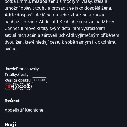
potká Emmu, mladou ženu s modrými vlasy, která jí
umožní objevit touhu a prosadit se jako dospělá žena.
Adèle dospívá, hledá sama sebe, ztrácí se a znovu
nachází…Režisér Abdellatif Kechiche šokoval na MFF v
Cannes filmové kritiky svým detailním vykreslením
sexuálních scén a zároveň uchvátil výjimečným příběhem
dvou žen, které hledají cestu k sobě samým i k okolnímu
světu.
Jazyk:
Francouzsky
Titulky:
Česky
Kvalita obrazu:
Full HD
Tvůrci
Abdellatif Kechiche
Hrají