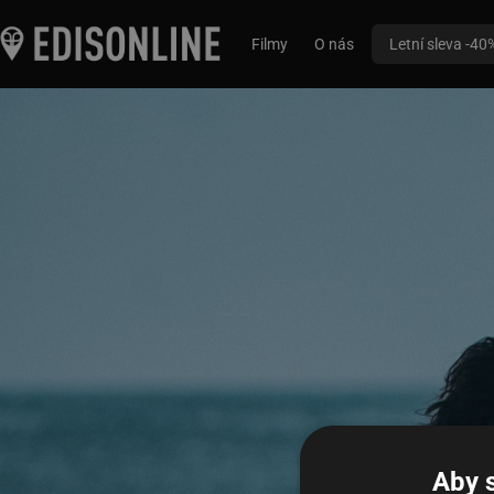
Filmy
O nás
Letní sleva -40
Aby 