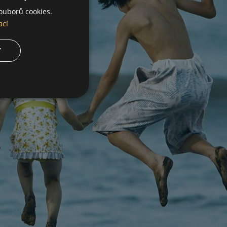
ouborů cookies.
ací
Y