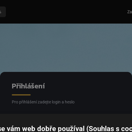
%
Za
Přihlášení
Pro přihlášení zadejte login a heslo
Email
se vám web dobře používal (Souhlas s coo