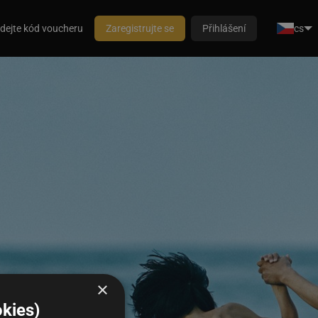
dejte kód voucheru
Zaregistrujte se
Přihlášení
cs
×
kies)