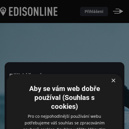
Přihlášení
Přihlášení
×
Aby se vám web dobře
Pro přihlášení zadejte login a heslo
používal (Souhlas s
cookies)
Pro co nejpohodlnější používání webu
Email
potřebujeme váš souhlas se zpracováním