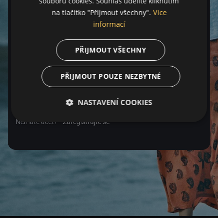
souborů cookies. Souhlas udělíte kliknutím
Více
na tlačítko "Přijmout všechny".
Heslo
informací
PŘIJMOUT VŠECHNY
Zapomenuté heslo
PŘIJMOUT POUZE NEZBYTNÉ
Přihlásit se
NASTAVENÍ COOKIES
Nemáte účet?
Zaregistrujte se