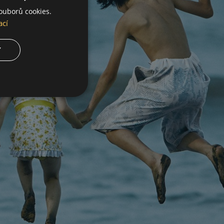
ouborů cookies.
ací
Y