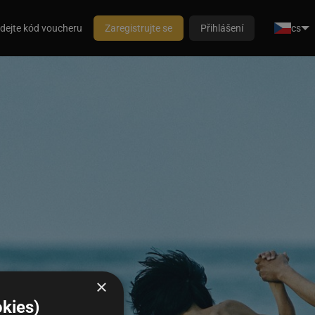
dejte kód voucheru
Zaregistrujte se
Přihlášení
cs
×
kies)