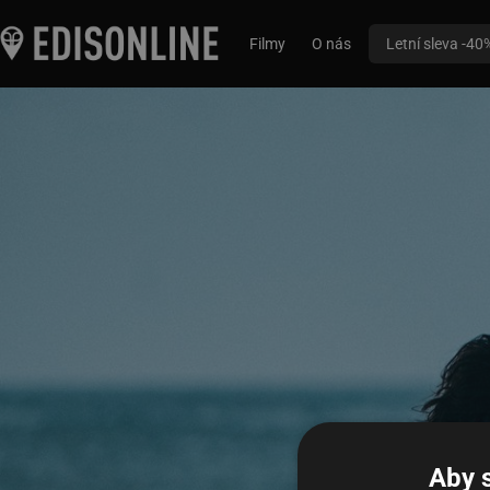
Filmy
O nás
Letní sleva -40
Aby 