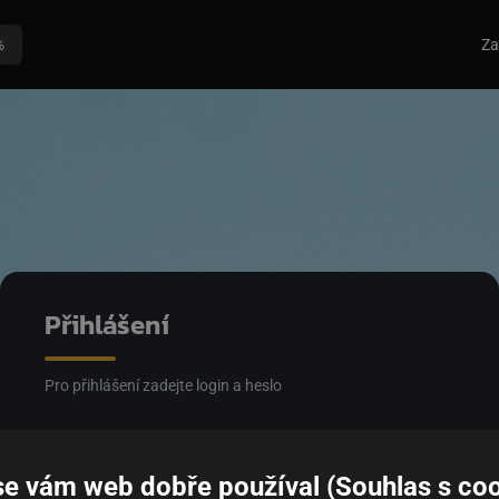
%
Za
Přihlášení
Pro přihlášení zadejte login a heslo
Email
se vám web dobře používal (Souhlas s coo